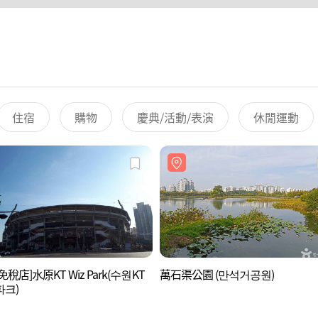
住宿
購物
慶典/活動/表演
休閒運動
免稅店]水原KT Wiz Park(수원KT
萬石渠公園 (만석거공원)
파크)