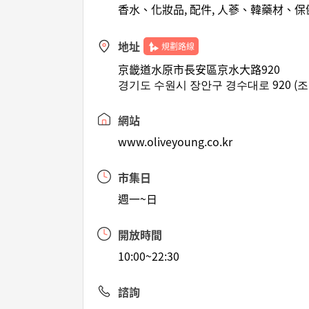
香水、化妝品, 配件, 人蔘、韓藥材、保
地址
規劃路線
京畿道水原市長安區京水大路920
경기도 수원시 장안구 경수대로 920 (
網站
www.oliveyoung.co.kr
市集日
週一~日
開放時間
10:00~22:30
諮詢