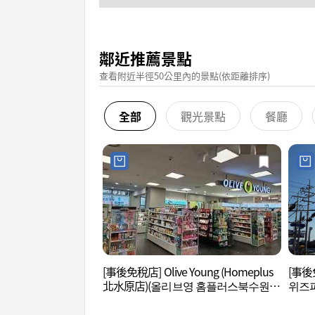
鄰近推薦景點
查看附近半徑50公里內的景點(依距離排序)
全部
觀光景點
餐廳
[事後免稅店] Olive Young (Homeplus
[事後
北水原店)(올리브영 홈플러스북수원
위즈
점)