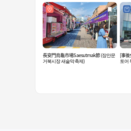
長安門烏龜市場Saesutmak節 (장안문
[事後
거북시장 새숱막축제)
토어 