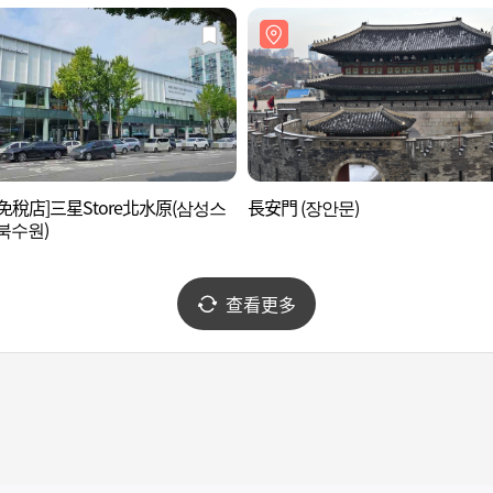
免稅店]三星Store北水原(삼성스
長安門 (장안문)
북수원)
查看更多