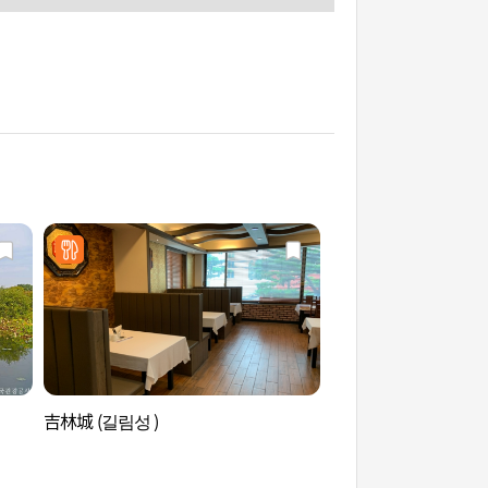
吉林城 (길림성 )
萬石渠公園 (만석거