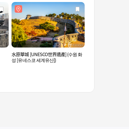
水原華城 [UNESCO世界遺產] (수원 화
訪花隨柳亭(東北角樓)
성 [유네스코 세계유산])
북각루))