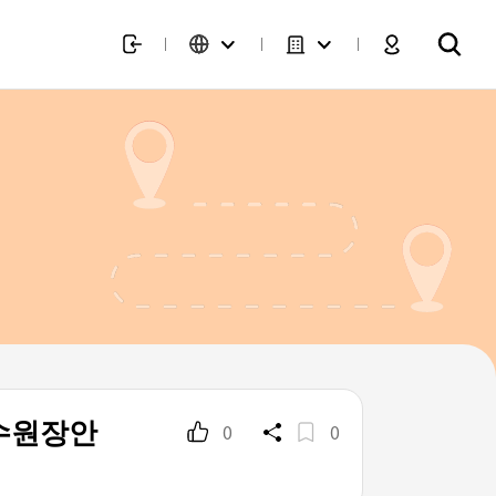
 수원장안
0
0