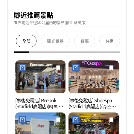
鄰近推薦景點
查看附近半徑50公里內的景點(依距離排序)
全部
觀光景點
餐廳
住宿
[事後免稅店] Reebok
[事後免稅店] Shoespa
SMO
(Starfield高陽店)(리복 스
(Starfield高陽店)(슈스파
타필드 고양점)
스타필드 고양점)