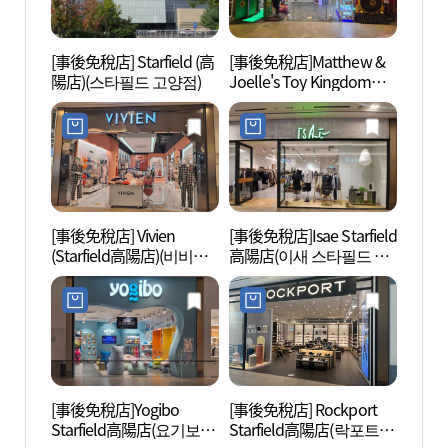
[事後免稅店] Starfield (高
[事後免稅店]Matthew &
高陽西
陽店)(스타필드 고양점)
Joelle's Toy Kingdom
文化遺
Starfield高陽店(매튜앤조
[유네
엘스토이킹덤 스타필드
고양점)
[事後免稅店] Vivien
[事後免稅店]Isae Starfield
高陽西
(Starfield高陽店)(비비안
高陽店(이새 스타필드 고
文化遺
스타필드 고양점)
양점)
(장경
계문화
[事後免稅店]Yogibo
[事後免稅店] Rockport
恩平韓
Starfield高陽店(요기보 스
Starfield高陽店(락포트 스
을)