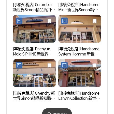
[事後免稅店] Columbia
[事後免稅店] Handsome
驪州博
新世界Simon精品折扣購
Mine 新世界Simon精品
物中心驪州店(컬럼비아
折扣購物中心驪州店(마
신세계사이먼프리미엄아
인 신세계사이먼프리미
울렛 여주점)
엄아울렛 여주점)
[事後免稅店] Daehyun
[事後免稅店] Handsome
神勒寺
Mojo.S.PHINE 新世界
System Homme 新世界
광지)
Simon精品折扣購物中心
Simon精品折扣購物中心
驪州店(모조에스핀 신세
驪州店(시스템옴므 신세
계사이먼프리미엄아울렛
계사이먼프리미엄아울렛
여주점)
여주점)
[事後免稅店] Givenchy 新
[事後免稅店] Handsome
神勒寺
世界Simon精品折扣購物
Lanvin Collection 新世界
주))
中心驪州店(지방시 신세
Simon精品折扣購物中心
계사이먼프리미엄아울렛
驪州店(랑방컬렉션 신세
여주점)
계사이먼프리미엄아울렛