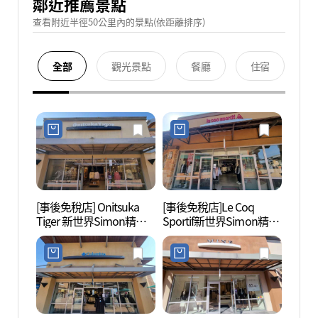
鄰近推薦景點
查看附近半徑50公里內的景點(依距離排序)
全部
觀光景點
餐廳
住宿
[事後免稅店] Onitsuka
[事後免稅店]Le Coq
明成皇
Tiger 新世界Simon精品
Sportif新世界Simon精品
생가)
折扣購物中心驪州店(오
折扣購物中心驪州店(르
니츠카타이거 신세계사
꼬끄스포르티브 신세계
이먼프리미엄아울렛 여
사이먼프리미엄아울렛
주점)
여주점)