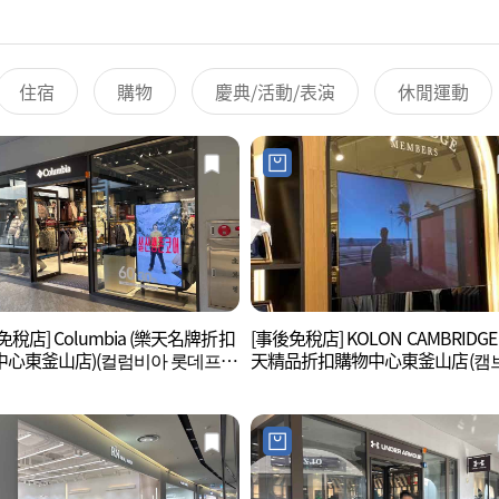
住宿
購物
慶典/活動/表演
休閒運動
免稅店] Columbia (樂天名牌折扣
[事後免稅店] KOLON CAMBRIDGE
中心東釜山店)(컬럼비아 롯데프리
天精品折扣購物中心東釜山店(캠
아울렛 동부산점)
지 롯데프리미엄아울렛 동부산점)