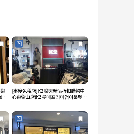
 樂
[事後免稅店] K2 樂天精品折扣購物中
釜山樂天世界 (롯데
브리
心東釜山店(K2 롯데프리미엄아울렛 동
산)
부산점)