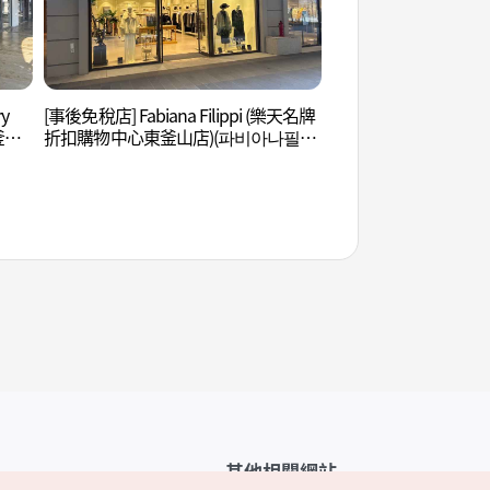
y
[事後免稅店] Fabiana Filippi (樂天名牌
五侍利亞海岸步道 (
釜山
折扣購物中心東釜山店)(파비아나필리
로)
프리
피 롯데프리미엄아울렛 동부산점)
其他相關網站