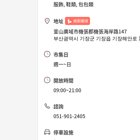
服飾, 鞋類, 包包類
地址
規劃路線
釜山廣域市機張郡機張海岸路147
부산광역시 기장군 기장읍 기장해안로 1
市集日
週一~日
開放時間
09:00~21:00
諮詢
051-901-2405
停車設施