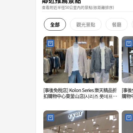
查看附近半徑50公里內的景點(依距離排序)
全部
觀光景點
餐廳
[事後免稅店] Kolon Series 樂天精品折
[事後
扣購物中心東釜山店(시리즈 롯데프리
購物
미엄아울렛 동부산점)
미엄