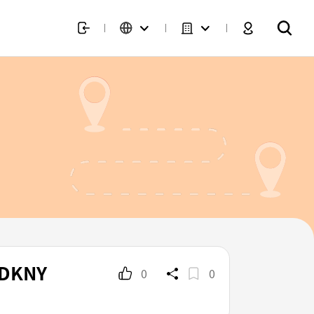
DKNY
0
0