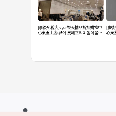
[事後免稅店]vyur樂天精品折扣購物中
[事後
心東釜山店(뷰어 롯데프리미엄아울렛
心東
동부산점)
동부