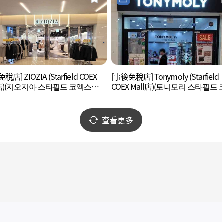
稅店] ZIOZIA (Starfield COEX
[事後免稅店] Tonymoly (Starfield
l店)(지오지아 스타필드 코엑스몰
COEX Mall店)(토니모리 스타필드
스몰점)
查看更多