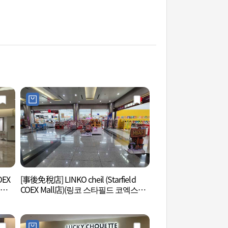
OEX
[事後免稅店] LINKO cheil (Starfield
Ktown4u coex 
스몰
COEX Mall店)(링코 스타필드 코엑스몰
점)