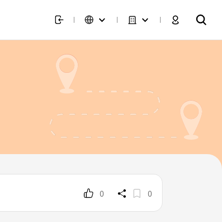
)
0
0