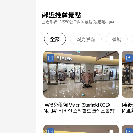
鄰近推薦景點
查看附近半徑50公里內的景點(依距離排序)
全部
觀光景點
餐廳
[事後免稅店] Vivien (Starfield COEX
[事後免
Mall店)(비비안 스타필드 코엑스몰점)
Mal