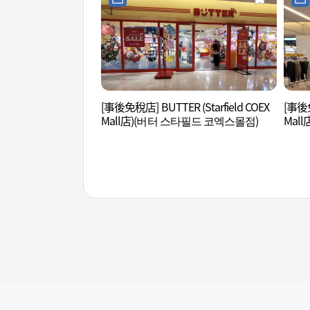
[事後免稅店] BUTTER (Starfield COEX
[事後免
Mall店)(버터 스타필드 코엑스몰점)
Mal
점)