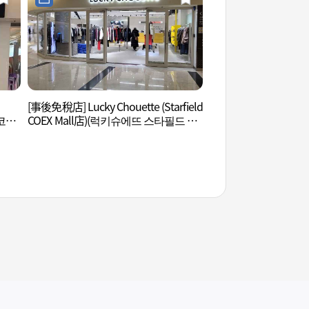
[事後免稅店] Lucky Chouette (Starfield
韓國綜合貿易中心CO
 코엑
COEX Mall店)(럭키슈에뜨 스타필드 코
센터(코엑스))
엑스몰점)