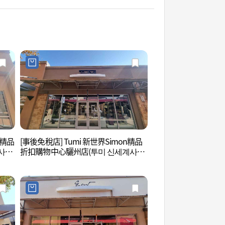
n精品
[事後免稅店] Tumi 新世界Simon精品
明成皇后故居 (명성황
사이
折扣購物中心驪州店(투미 신세계사이
먼프리미엄아울렛 여주점)