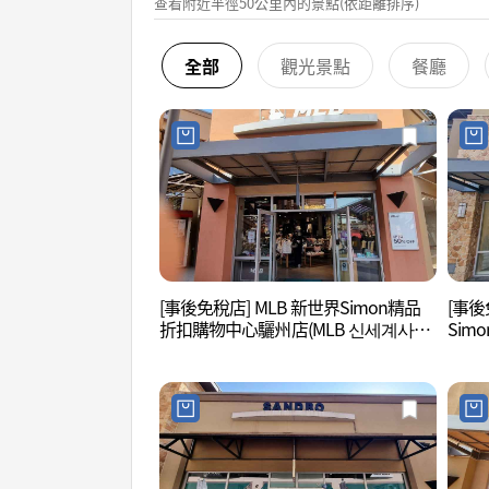
查看附近半徑50公里內的景點(依距離排序)
全部
觀光景點
餐廳
[事後免稅店] MLB 新世界Simon精品
[事後免
折扣購物中心驪州店(MLB 신세계사이
Si
먼프리미엄아울렛 여주점)
랄프
렛 여