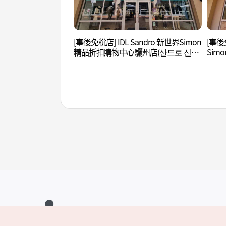
[事後免稅店] IDL Sandro 新世界Simon
[事後免
精品折扣購物中心驪州店(산드로 신세
Si
계사이먼프리미엄아울렛 여주점)
구스
주점)