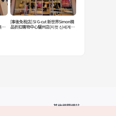
[事後免稅店] SI G-cut 新世界Simon精
神勒寺旅遊區 (신륵
록시
品折扣購物中心驪州店(지컷 신세계사
여주
이먼프리미엄아울렛 여주점)
其他相關網站