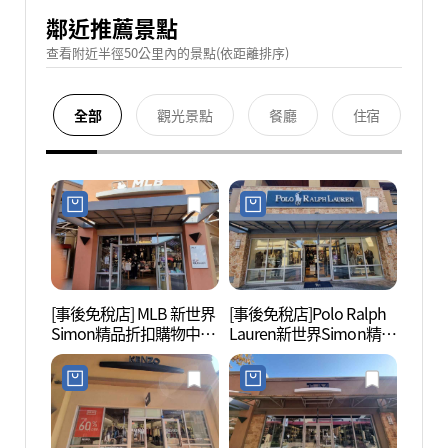
鄰近推薦景點
查看附近半徑50公里內的景點(依距離排序)
全部
觀光景點
餐廳
住宿
[事後免稅店] MLB 新世界
[事後免稅店]Polo Ralph
明成皇
Simon精品折扣購物中心
Lauren新世界Simon精品
생가)
驪州店(MLB 신세계사이
折扣購物中心驪州店(폴
먼프리미엄아울렛 여주
로랄프로렌 신세계사이
점)
먼프리미엄아울렛 여주
점)