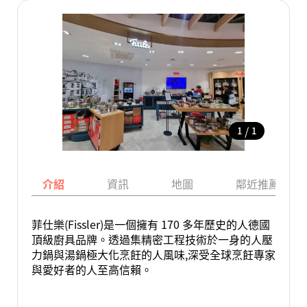
/
1
1
介紹
資訊
地圖
鄰近推薦景點
菲仕樂(Fissler)是一個擁有 170 多年歷史的人德國
頂級廚具品牌。透過集精密工程技術於一身的人壓
力鍋與湯鍋極大化烹飪的人風味,深受全球烹飪專家
與愛好者的人至高信賴。