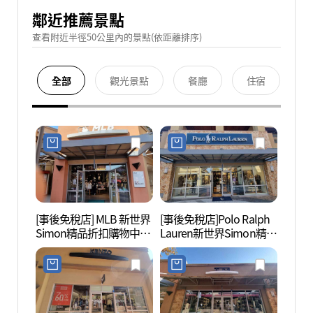
鄰近推薦景點
查看附近半徑50公里內的景點(依距離排序)
全部
觀光景點
餐廳
住宿
[事後免稅店] MLB 新世界
[事後免稅店]Polo Ralph
明成皇
Simon精品折扣購物中心
Lauren新世界Simon精品
생가)
驪州店(MLB 신세계사이
折扣購物中心驪州店(폴
먼프리미엄아울렛 여주
로랄프로렌 신세계사이
점)
먼프리미엄아울렛 여주
점)