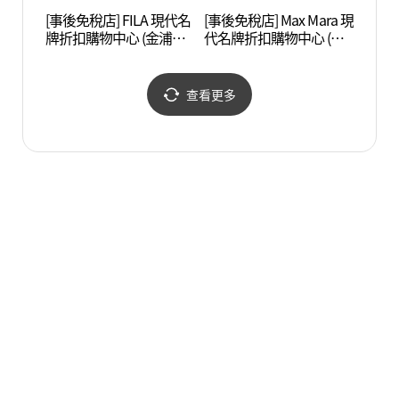
[事後免稅店] FILA 現代名
[事後免稅店] Max Mara 現
Swee
牌折扣購物中心 (金浦店)
代名牌折扣購物中心 (金
品體驗
(휠라 현대프리미엄아울
浦店)(막스마라 현대프리
데어린
렛 김포점)
미엄아울렛 김포점)
查看更多