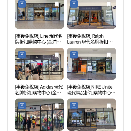
리미엄아울렛 김포점)
리미엄아울렛 김포점)
[事後免稅店] Line 現代名
[事後免稅店] Ralph
幸州山
牌折扣購物中心 (金浦店)
Lauren 現代名牌折扣購
산성 
(라인 현대프리미엄아울
物中心 (金浦店)(폴로랄프
렛 김포점)
로렌 현대프리미엄아울
렛 김포점)
[事後免稅店] Adidas 現代
[事後免稅店]NIKE Unite
幸州山
名牌折扣購物中心 (金浦
現代精品折扣購物中心金
성먹거
店)(아디다스 현대프리미
浦店(나이키유나이트 현
엄아울렛 김포점)
대프리미엄아울렛 김포
점)