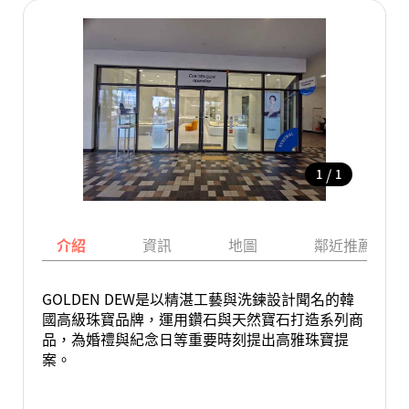
/
1
1
介紹
資訊
地圖
鄰近推薦景點
GOLDEN DEW是以精湛工藝與洗鍊設計聞名的韓
國高級珠寶品牌，運用鑽石與天然寶石打造系列商
品，為婚禮與紀念日等重要時刻提出高雅珠寶提
案。