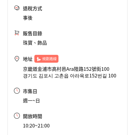
退稅方式
事後
販售目錄
珠寶、飾品
地址
規劃路線
京畿道金浦市高村邑Ara陸路152號街100
경기도 김포시 고촌읍 아라육로152번길 100
市集日
週一~日
開放時間
10:20~21:00