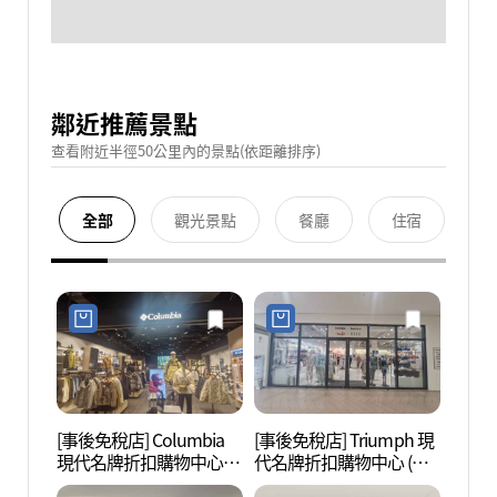
鄰近推薦景點
查看附近半徑50公里內的景點(依距離排序)
全部
觀光景點
餐廳
住宿
[事後免稅店] Columbia
[事後免稅店] Triumph 現
護國忠
現代名牌折扣購物中心
代名牌折扣購物中心 (金
혼위령
(金浦店)(컬럼비아 현대프
浦店)(트라이엄프 현대프