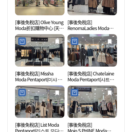
[事後免稅店] Olive Young
[事後免稅店]
生態療
Moda折扣購物中心 (天安
RenomaLadies Moda
힐링 
牙山店)(올리브영 모다아
Pentaport(레노마레이디
울렛 천안아산점)
모다펜트포트)
[事後免稅店] Missha
[事後免稅店] Chatelaine
nblg
Moda Pentaport(미샤 모
Moda Pentaport(샤트렌
다펜타포트)
모다펜트포트)
[事後免稅店] List Moda
[事後免稅店]
天安三
Pentaport(리스트 모다펜
Mojo.S.PHINE Moda
거리공