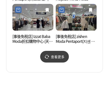
트포트)
Pentaport(모조에스핀 모
다펜트포트)
[事後免稅店] Izzat Baba
[事後免稅店] zishen
牙山
Moda折扣購物中心 (天安
Moda Pentaport(지센 모
宅) 
牙山店)(아이잗바바 모다
다펜트포트)
성 고택
아울렛 천안아산점)
查看更多