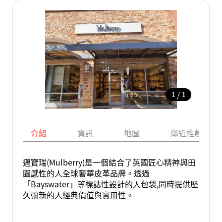
/
1
1
介紹
資訊
地圖
鄰近推薦景點
邁寶瑞(Mulberry)是一個結合了英國匠心精神與田
園感性的人全球奢華皮革品牌。透過
「Bayswater」等標誌性設計的人包袋,同時提供歷
久彌新的人經典價值與實用性。