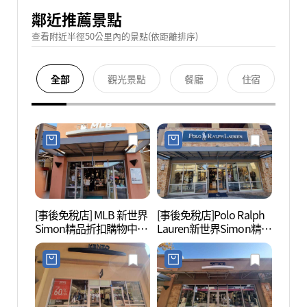
鄰近推薦景點
查看附近半徑50公里內的景點(依距離排序)
全部
觀光景點
餐廳
住宿
[事後免稅店] MLB 新世界
[事後免稅店]Polo Ralph
明成皇
Simon精品折扣購物中心
Lauren新世界Simon精品
생가)
驪州店(MLB 신세계사이
折扣購物中心驪州店(폴
먼프리미엄아울렛 여주
로랄프로렌 신세계사이
점)
먼프리미엄아울렛 여주
점)