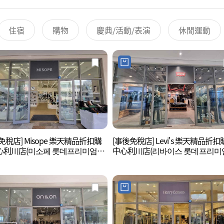
住宿
購物
慶典/活動/表演
休閒運動
免稅店] Misope 樂天精品折扣購
[事後免稅店] Levi's 樂天精品折
心利川店(미소페 롯데프리미엄아
中心利川店(리바이스 롯데프리미
이천점)
울렛 이천점)