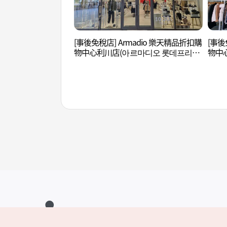
[事後免稅店] Armadio 樂天精品折扣購
[事後
物中心利川店(아르마디오 롯데프리미
物中
엄아울렛 이천점)
울렛 