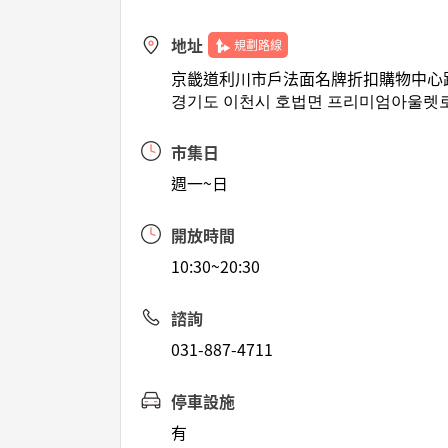
地址
規劃路線
京畿道利川市戶法面名牌折扣購物中心路1
경기도 이천시 호법면 프리미엄아울렛로 1
市集日
週一~日
開放時間
10:30~20:30
諮詢
031-887-4711
停車設施
有