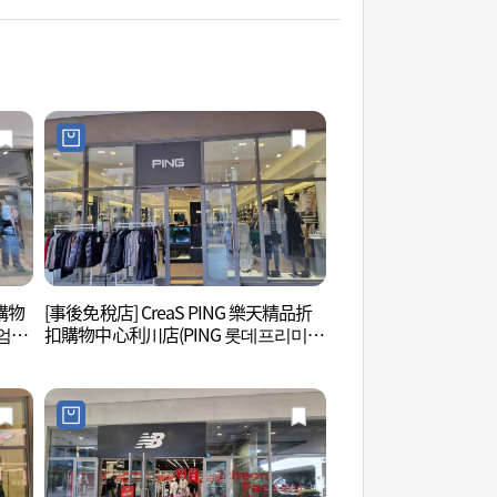
扣購物
[事後免稅店] CreaS PING 樂天精品折
德坪自然環境休息站 
엄아
扣購物中心利川店(PING 롯데프리미엄
아울렛 이천점)