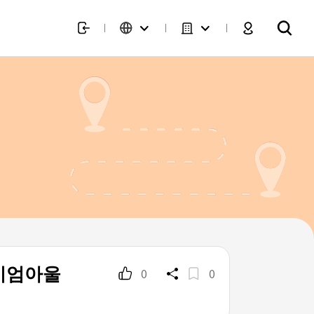
미엄아울
0
0