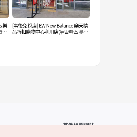
s 樂
[事後免稅店] EW New Balance 樂天精
雪峰公園 (설봉공원)
코튼
品折扣購物中心利川店(뉴발란스 롯데
프리미엄아울렛 이천점)
其他相關網站