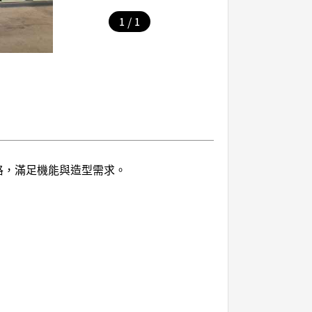
/
1
1
格，滿足機能與造型需求。