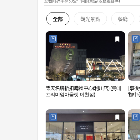
查看附近半徑50公里內的景點(依距離排序)
全部
觀光景點
餐廳
樂天名牌折扣購物中心(利川店) (롯데
[事後
프리미엄아울렛 이천점)
物中
울렛 