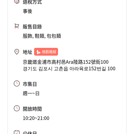
退稅方式
事後
販售目錄
服飾, 鞋類, 包包類
地址
規劃路線
京畿道金浦市高村邑Ara陸路152號街100
경기도 김포시 고촌읍 아라육로152번길 100
市集日
週一~日
開放時間
10:20~21:00
公休日