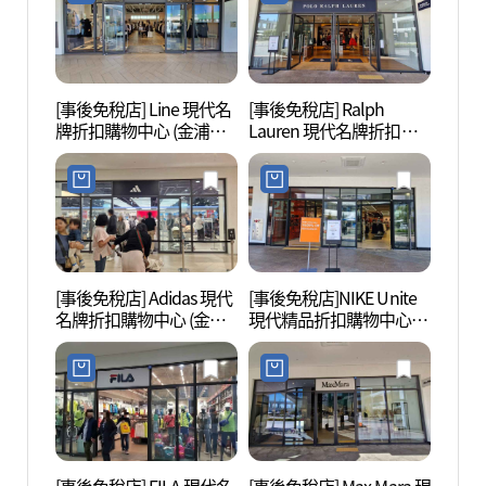
[事後免稅店] Line 現代名
[事後免稅店] Ralph
幸州山
牌折扣購物中心 (金浦店)
Lauren 現代名牌折扣購
산성 
(라인 현대프리미엄아울
物中心 (金浦店)(폴로랄프
렛 김포점)
로렌 현대프리미엄아울
렛 김포점)
[事後免稅店] Adidas 現代
[事後免稅店]NIKE Unite
幸州山
名牌折扣購物中心 (金浦
現代精品折扣購物中心金
성먹거
店)(아디다스 현대프리미
浦店(나이키유나이트 현
엄아울렛 김포점)
대프리미엄아울렛 김포
점)