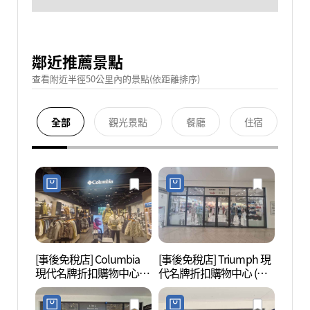
鄰近推薦景點
查看附近半徑50公里內的景點(依距離排序)
全部
觀光景點
餐廳
住宿
[事後免稅店] Columbia
[事後免稅店] Triumph 現
護國忠
現代名牌折扣購物中心
代名牌折扣購物中心 (金
혼위령
(金浦店)(컬럼비아 현대프
浦店)(트라이엄프 현대프
리미엄아울렛 김포점)
리미엄아울렛 김포점)