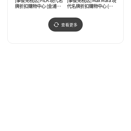
[事後免稅店] FILA 現代名
[事後免稅店] Max Mara 現
Swee
牌折扣購物中心 (金浦店)
代名牌折扣購物中心 (金
品體驗
(휠라 현대프리미엄아울
浦店)(막스마라 현대프리
데어린
렛 김포점)
미엄아울렛 김포점)
查看更多