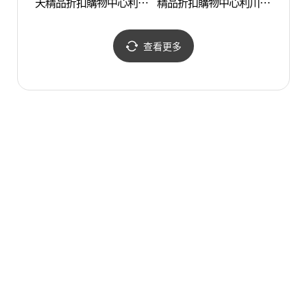
天精品折扣購物中心利川
精品折扣購物中心利川店
도자기
店(디스커버리 롯데프리
(지오다노 롯데프리미엄
미엄아울렛 이천점)
아울렛 이천점)
查看更多