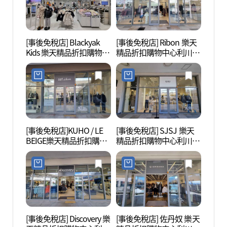
[事後免稅店] Blackyak
[事後免稅店] Ribon 樂天
Donk
Kids 樂天精品折扣購物中
精品折扣購物中心利川店
즈)
心利川店(블랙야크키즈
(리본 롯데프리미엄아울
롯데프리미엄아울렛 이
렛 이천점)
천점)
[事後免稅店]KUHO / LE
[事後免稅店] SJSJ 樂天
雪峰公
BEIGE樂天精品折扣購物
精品折扣購物中心利川店
中心利川店(구호/르베이
(SJSJ 롯데프리미엄아울
지 롯데프리미엄아울렛
렛 이천점)
이천점)
[事後免稅店] Discovery 樂
[事後免稅店] 佐丹奴 樂天
吉祥窯