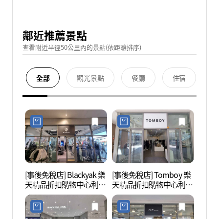
鄰近推薦景點
查看附近半徑50公里內的景點(依距離排序)
全部
觀光景點
餐廳
住宿
[事後免稅店] Blackyak 樂
[事後免稅店] Tomboy 樂
德坪自
天精品折扣購物中心利川
天精品折扣購物中心利川
평자연
店(블랙야크 롯데프리미
店(톰보이 롯데프리미엄
엄아울렛 이천점)
아울렛 이천점)