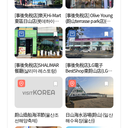
[事後免稅店]樂天Hi-Mart
[事後免稅店] Olive Young
日山海
東區日山店(롯데하이마
(蔚山terrasse park店)(올
해수욕
트 동구일산점)
리브영 울산테라스파크
점)
[事後免稅店]SHALIMAR
[事後免稅店]LG電子
大王岩
餐廳(샬리마 레스토랑)
BestShop東蔚山店(LG전
공원 
자 베스트샵 동울산점)
蔚山造船海洋節(울산조
日山海水浴場(蔚山) (일산
方魚津
선해양축제)
해수욕장(울산))