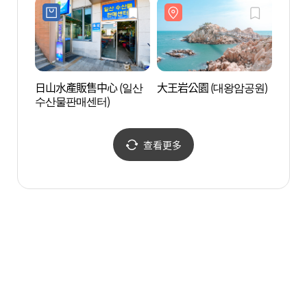
日山水產販售中心 (일산
大王岩公園 (대왕암공원)
瑟島 
수산물판매센터)
查看更多