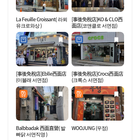
La Feuille Croissant( 라푀
[事後免稅店]KO & CLO西
田浦工
유크로와상 )
面店(코앤클로 서면점)
[事後免稅店]Eblle西面店
[事後免稅店]Crocs西面店
田浦三
(이블래 서면점)
(크록스 서면점)
리)
Balbbadak 西面直營( 발
WOOJUNG (우정)
虎川村
빠닭 서면직영 )