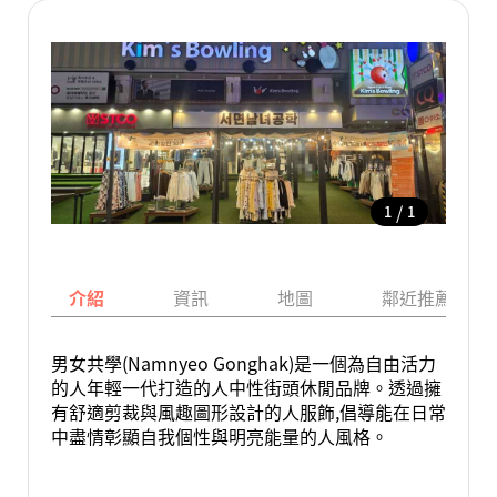
/
1
1
介紹
資訊
地圖
鄰近推薦景點
男女共學(Namnyeo Gonghak)是一個為自由活力
的人年輕一代打造的人中性街頭休閒品牌。透過擁
有舒適剪裁與風趣圖形設計的人服飾,倡導能在日常
中盡情彰顯自我個性與明亮能量的人風格。