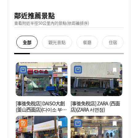
鄰近推薦景點
查看附近半徑50公里內的景點(依距離排序)
全部
觀光景點
餐廳
住宿
[事後免稅店] DAISO大創
[事後免稅店] ZARA (西面
田浦咖
(釜山西面店)(다이소 부산
店)(ZARA 서면점)
리)
서면점)