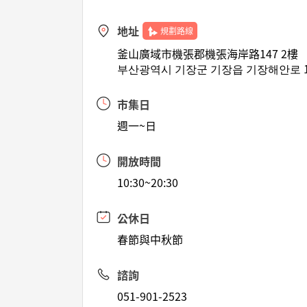
地址
規劃路線
釜山廣域市機張郡機張海岸路147 2樓
부산광역시 기장군 기장읍 기장해안로 1
市集日
週一~日
開放時間
10:30~20:30
公休日
春節與中秋節
諮詢
051-901-2523