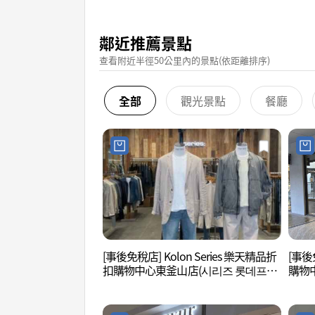
鄰近推薦景點
查看附近半徑50公里內的景點(依距離排序)
全部
觀光景點
餐廳
[事後免稅店] Kolon Series 樂天精品折
[事後
扣購物中心東釜山店(시리즈 롯데프리
購物
미엄아울렛 동부산점)
미엄