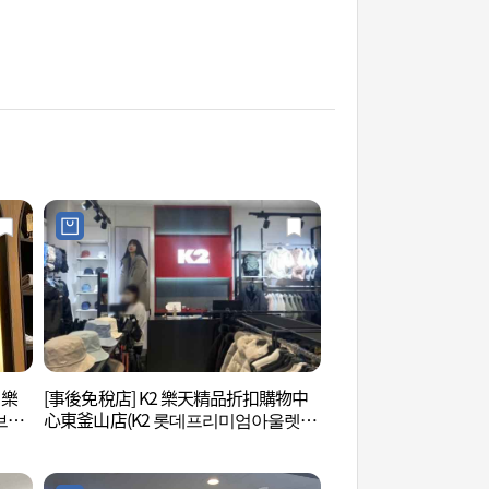
 樂
[事後免稅店] K2 樂天精品折扣購物中
釜山樂天世界 (롯데
브리
心東釜山店(K2 롯데프리미엄아울렛 동
산)
부산점)