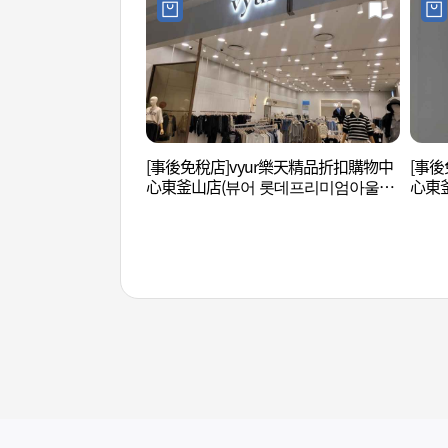
[事後免稅店]vyur樂天精品折扣購物中
[事後
心東釜山店(뷰어 롯데프리미엄아울렛
心東
동부산점)
동부