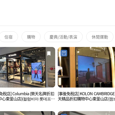
住宿
購物
慶典/活動/表演
休閒運動
免稅店] Columbia (樂天名牌折扣
[事後免稅店] KOLON CAMBRIDGE
中心東釜山店)(컬럼비아 롯데프리
天精品折扣購物中心東釜山店(캠
아울렛 동부산점)
지 롯데프리미엄아울렛 동부산점)