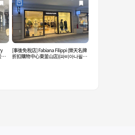
y
[事後免稅店] Fabiana Filippi (樂天名牌
五侍利亞海岸步道 (
釜山
折扣購物中心東釜山店)(파비아나필리
로)
프리
피 롯데프리미엄아울렛 동부산점)