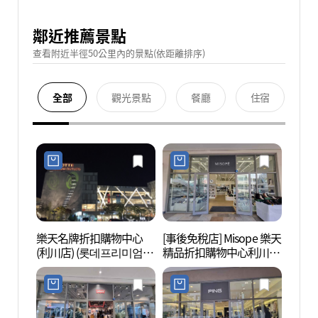
鄰近推薦景點
查看附近半徑50公里內的景點(依距離排序)
全部
觀光景點
餐廳
住宿
樂天名牌折扣購物中心
[事後免稅店] Misope 樂天
德坪自
(利川店) (롯데프리미엄아
精品折扣購物中心利川店
평자연
울렛 이천점)
(미소페 롯데프리미엄아
울렛 이천점)