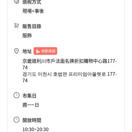
退稅方式
現場+事後
販售目錄
服飾
地址
規劃路線
京畿道利川市戶法面名牌折扣購物中心路177-
74
경기도 이천시 호법면 프리미엄아울렛로 177-
74
市集日
週一~日
開放時間
10:30~20:30