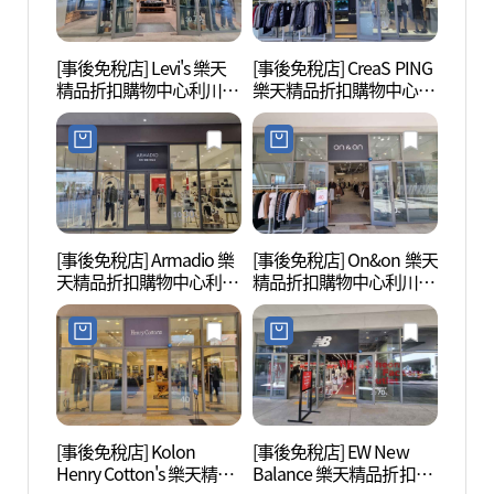
[事後免稅店] Levi's 樂天
[事後免稅店] CreaS PING
Donk
精品折扣購物中心利川店
樂天精品折扣購物中心利
즈)
(리바이스 롯데프리미엄
川店(PING 롯데프리미엄
아울렛 이천점)
아울렛 이천점)
[事後免稅店] Armadio 樂
[事後免稅店] On&on 樂天
雪峰公
天精品折扣購物中心利川
精品折扣購物中心利川店
店(아르마디오 롯데프리
(온앤온 롯데프리미엄아
미엄아울렛 이천점)
울렛 이천점)
[事後免稅店] Kolon
[事後免稅店] EW New
吉祥窯
Henry Cotton's 樂天精品
Balance 樂天精品折扣購
도자기