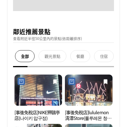
鄰近推薦景點
查看附近半徑50公里內的景點(依距離排序)
全部
觀光景點
餐廳
住宿
[事後免稅店]NIKE狎鷗亭
[事後免稅店]lululemon
狎鷗亭
店(나이키 압구정)
清潭Store(룰루레몬 청담
로데오
스토어)