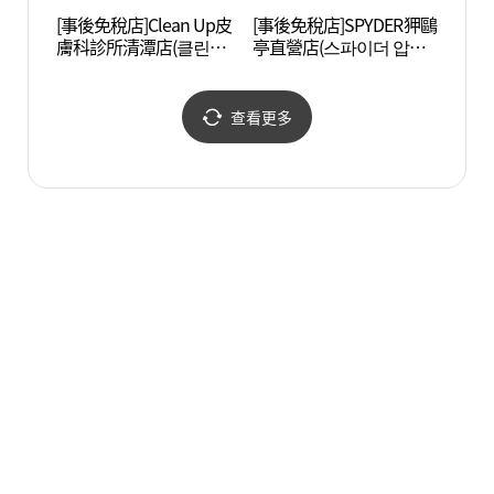
[事後免稅店]Clean Up皮
[事後免稅店]SPYDER狎鷗
Cor
膚科診所清潭店(클린업
亭直營店(스파이더 압구
리아나
피부과의원 청담)
정 직영점)
查看更多