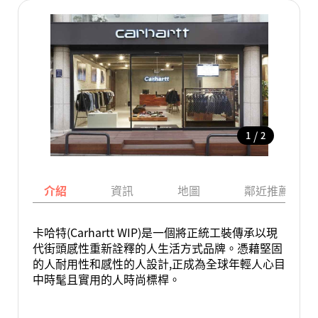
/
1
2
介紹
資訊
地圖
鄰近推薦景點
卡哈特(Carhartt WIP)是一個將正統工裝傳承以現
代街頭感性重新詮釋的人生活方式品牌。憑藉堅固
的人耐用性和感性的人設計,正成為全球年輕人心目
中時髦且實用的人時尚標桿。