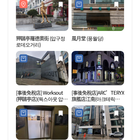
狎鷗亭羅德奧街 (압구정
風月堂 (풍월당)
氣味記
로데오거리)
[事後免稅店] Worksout
[事後免稅店]ARC’TERYX
湖林藝
(狎鷗亭店)(웍스아웃 압구
旗艦店江南(아크테릭스
(호림
정점)
플래그십스토어 강남)