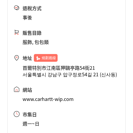
退稅方式
事後
販售目錄
服飾, 包包類
地址
規劃路線
首爾特別市江南區狎鷗亭路54街21
서울특별시 강남구 압구정로54길 21 (신사동)
網站
www.carhartt-wip.com
市集日
週一~日