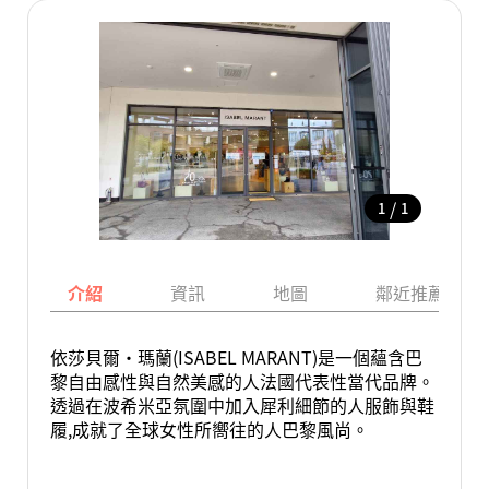
/
1
1
介紹
資訊
地圖
鄰近推薦景點
依莎貝爾·瑪蘭(ISABEL MARANT)是一個蘊含巴
黎自由感性與自然美感的人法國代表性當代品牌。
透過在波希米亞氛圍中加入犀利細節的人服飾與鞋
履,成就了全球女性所嚮往的人巴黎風尚。