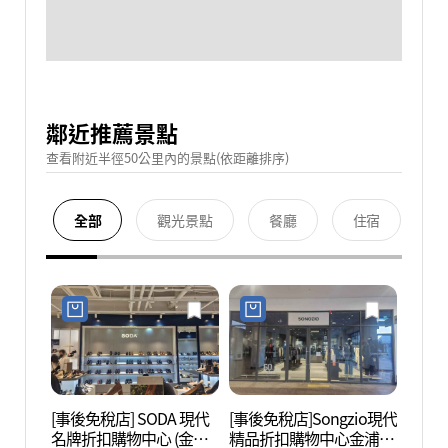
鄰近推薦景點
查看附近半徑50公里內的景點(依距離排序)
全部
觀光景點
餐廳
住宿
[事後免稅店] SODA 現代
[事後免稅店]Songzio現代
護國忠
名牌折扣購物中心 (金浦
精品折扣購物中心金浦店
혼위령