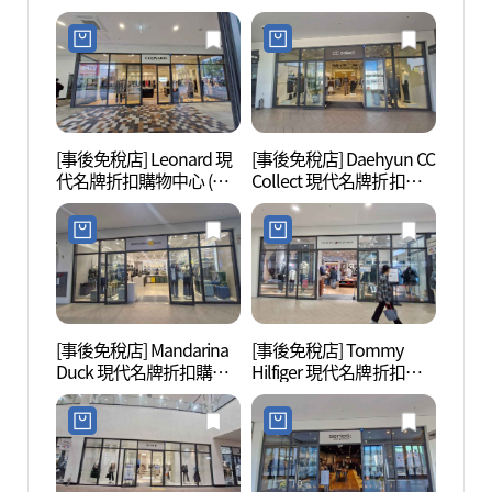
店)(소다 현대프리미엄아
(송지오 현대프리미엄아
울렛 김포점)
울렛 김포점)
[事後免稅店] Leonard 現
[事後免稅店] Daehyun CC
幸州山
代名牌折扣購物中心 (金
Collect 現代名牌折扣購
산성 
浦店)(레오나드 현대프리
物中心 (金浦店)(씨씨콜렉
미엄아울렛 김포점)
트 현대프리미엄아울렛
김포점)
[事後免稅店] Mandarina
[事後免稅店] Tommy
幸州山
Duck 現代名牌折扣購物
Hilfiger 現代名牌折扣購
성먹거
中心 (金浦店)(만다리나덕
物中心 (金浦店)(타미힐피
현대프리미엄아울렛 김
거 현대프리미엄아울렛
포점)
김포점)