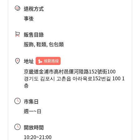
退稅方式
事後
販售目錄
服飾, 鞋類, 包包類
地址
規劃路線
京畿道金浦市高村邑運河陸路152號街100
경기도 김포시 고촌읍 아라육로152번길 100 1
층
市集日
週一~日
開放時間
10:20~21:00