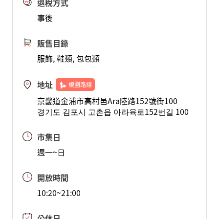
退稅方式
事後
販售目錄
服飾, 鞋類, 包包類
地址
規劃路線
京畿道金浦市高村邑Ara陸路152號街100
경기도 김포시 고촌읍 아라육로152번길 100
市集日
週一~日
開放時間
10:20~21:00
公休日