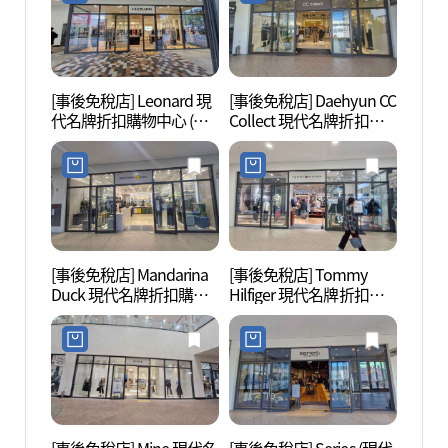
[事後免稅店] Leonard 現
[事後免稅店] Daehyun CC
幸州山
代名牌折扣購物中心 (金
Collect 現代名牌折扣購
산성 
浦店)(레오나드 현대프리
物中心 (金浦店)(씨씨콜렉
미엄아울렛 김포점)
트 현대프리미엄아울렛
김포점)
[事後免稅店] Mandarina
[事後免稅店] Tommy
幸州山
Duck 現代名牌折扣購物
Hilfiger 現代名牌折扣購
성먹거
中心 (金浦店)(만다리나덕
物中心 (金浦店)(타미힐피
현대프리미엄아울렛 김
거 현대프리미엄아울렛
포점)
김포점)