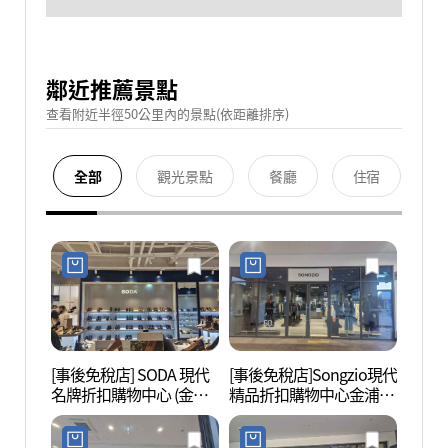
鄰近推薦景點
查看附近半徑50公里內的景點(依距離排序)
全部
觀光景點
餐廳
住宿
[事後免稅店] SODA 現代
[事後免稅店]Songzio現代
護國忠
名牌折扣購物中心 (金浦
精品折扣購物中心金浦店
혼위령
店)(소다 현대프리미엄아
(송지오 현대프리미엄아
울렛 김포점)
울렛 김포점)