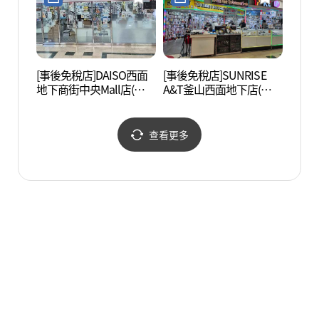
[事後免稅店]DAISO西面
[事後免稅店]SUNRISE
虎川村
地下商街中央Mall店(다이
A&T釜山西面地下店(썬라
소 서면지하상가중앙몰
이즈 A&T 부산서면지하
점)
점)
查看更多