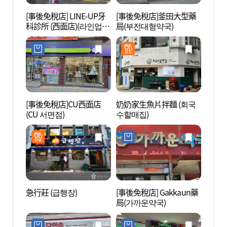
[事後免稅店] LINE-UP牙
[事後免稅店]釜田大型藥
七樂娛
科診所 (西面店)(라인업치
局(부전대형약국)
(세븐
과병원 서면)
점))
[事後免稅店]CU西面店
奶奶家生魚片拌麵 (회국
田浦咖
(CU 서면점)
수할매집)
리)
急行莊 (급행장)
[事後免稅店] Gakkaun藥
田浦工
局(가까운약국)