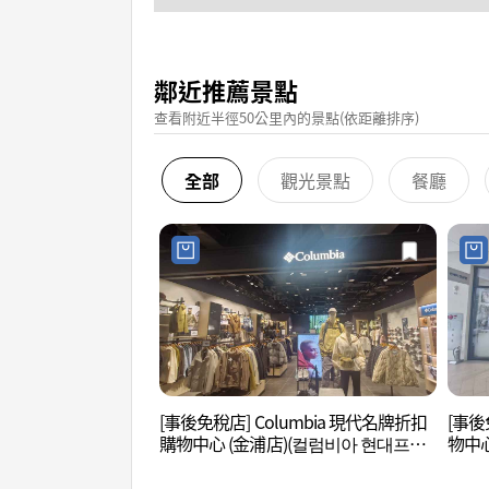
鄰近推薦景點
查看附近半徑50公里內的景點(依距離排序)
全部
觀光景點
餐廳
[事後免稅店] Columbia 現代名牌折扣
[事後
購物中心 (金浦店)(컬럼비아 현대프리
物中心
미엄아울렛 김포점)
미엄아