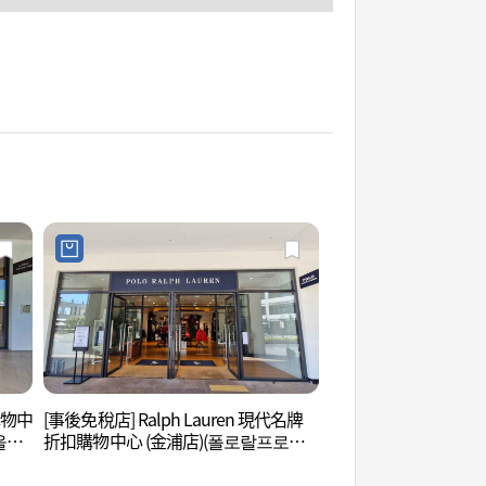
購物中
[事後免稅店] Ralph Lauren 現代名牌
護國忠魂慰靈碑 (호
울렛
折扣購物中心 (金浦店)(폴로랄프로렌
현대프리미엄아울렛 김포점)