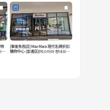
購物
[事後免稅店] Max Mara 現代名牌折扣
幸州山城美食村 (행
아울
購物中心 (金浦店)(막스마라 현대프리
미엄아울렛 김포점)