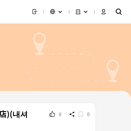
浦店)(내셔
0
0