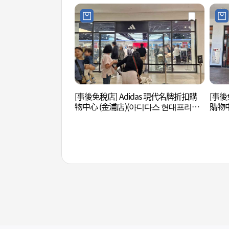
[事後免稅店] Adidas 現代名牌折扣購
[事後
物中心 (金浦店)(아디다스 현대프리미
購物
엄아울렛 김포점)
프리