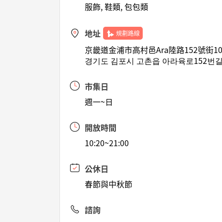
服飾, 鞋類, 包包類
地址
規劃路線
京畿道金浦市高村邑Ara陸路152號街10
경기도 김포시 고촌읍 아라육로152번길 
市集日
週一~日
開放時間
10:20~21:00
公休日
春節與中秋節
諮詢