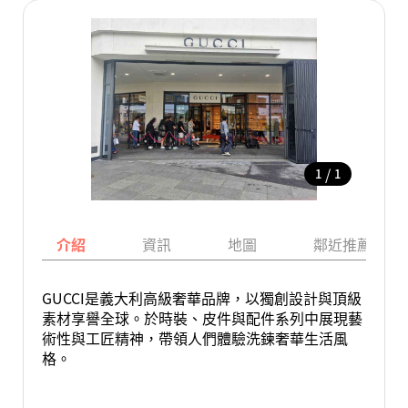
/
1
1
介紹
資訊
地圖
鄰近推薦景點
GUCCI是義大利高級奢華品牌，以獨創設計與頂級
素材享譽全球。於時裝、皮件與配件系列中展現藝
術性與工匠精神，帶領人們體驗洗鍊奢華生活風
格。