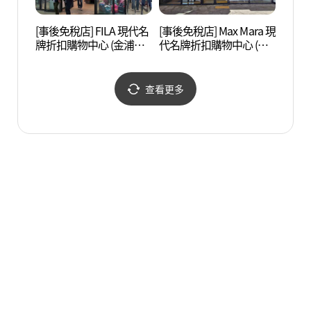
[事後免稅店] FILA 現代名
[事後免稅店] Max Mara 現
Swee
牌折扣購物中心 (金浦店)
代名牌折扣購物中心 (金
品體驗
(휠라 현대프리미엄아울
浦店)(막스마라 현대프리
데어린
렛 김포점)
미엄아울렛 김포점)
查看更多