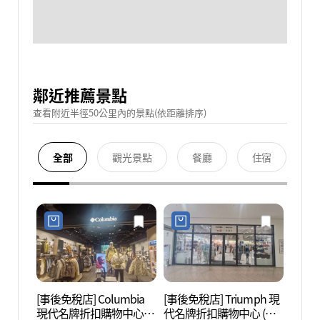
鄰近推薦景點
查看附近半徑50公里內的景點(依距離排序)
全部
觀光景點
餐廳
住宿
[事後免稅店] Columbia
[事後免稅店] Triumph 現
護國忠
現代名牌折扣購物中心
代名牌折扣購物中心 (金
혼위령