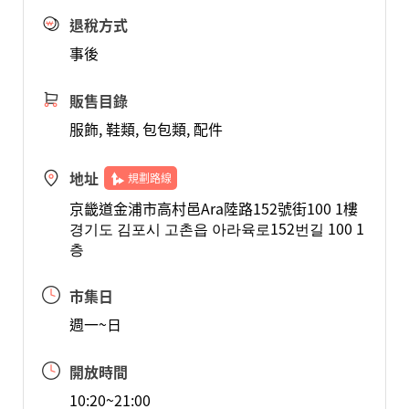
退稅方式
事後
販售目錄
服飾, 鞋類, 包包類, 配件
地址
規劃路線
京畿道金浦市高村邑Ara陸路152號街100 1樓
경기도 김포시 고촌읍 아라육로152번길 100 1
층
市集日
週一~日
開放時間
10:20~21:00