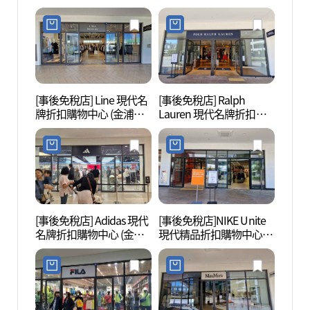
(金浦店)(컬럼비아 현대프
浦店)(트라이엄프 현대프
리미엄아울렛 김포점)
리미엄아울렛 김포점)
[事後免稅店] Line 現代名
[事後免稅店] Ralph
幸州山
牌折扣購物中心 (金浦店)
Lauren 現代名牌折扣購
산성 
(라인 현대프리미엄아울
物中心 (金浦店)(폴로랄프
렛 김포점)
로렌 현대프리미엄아울
렛 김포점)
[事後免稅店] Adidas 現代
[事後免稅店]NIKE Unite
幸州山
名牌折扣購物中心 (金浦
現代精品折扣購物中心金
성먹거
店)(아디다스 현대프리미
浦店(나이키유나이트 현
엄아울렛 김포점)
대프리미엄아울렛 김포
점)