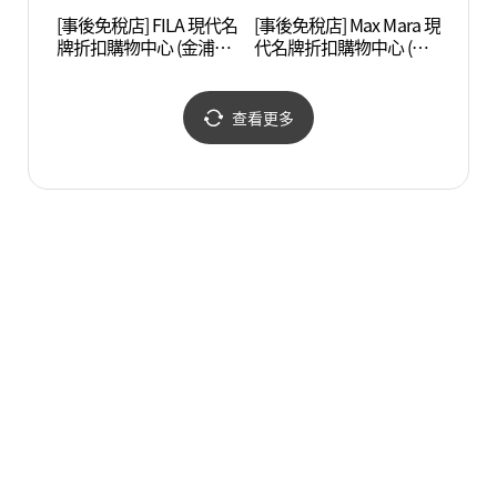
[事後免稅店] FILA 現代名
[事後免稅店] Max Mara 現
Swee
牌折扣購物中心 (金浦店)
代名牌折扣購物中心 (金
品體驗
(휠라 현대프리미엄아울
浦店)(막스마라 현대프리
데어린
렛 김포점)
미엄아울렛 김포점)
查看更多