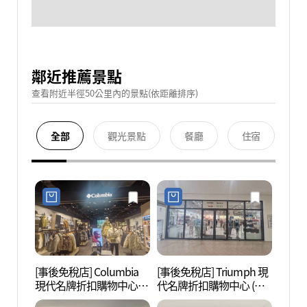
鄰近推薦景點
查看附近半徑50公里內的景點(依距離排序)
全部
觀光景點
餐廳
住宿
[事後免稅店] Columbia
[事後免稅店] Triumph 現
護國忠
現代名牌折扣購物中心
代名牌折扣購物中心 (金
혼위령
(金浦店)(컬럼비아 현대프
浦店)(트라이엄프 현대프