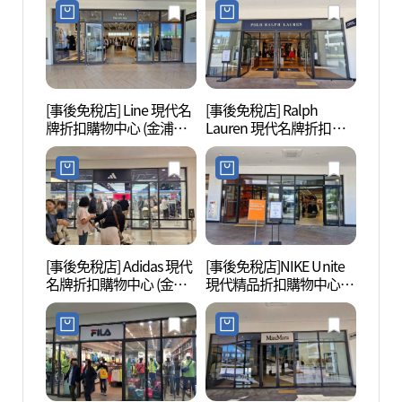
리미엄아울렛 김포점)
리미엄아울렛 김포점)
[事後免稅店] Line 現代名
[事後免稅店] Ralph
幸州山
牌折扣購物中心 (金浦店)
Lauren 現代名牌折扣購
산성 
(라인 현대프리미엄아울
物中心 (金浦店)(폴로랄프
렛 김포점)
로렌 현대프리미엄아울
렛 김포점)
[事後免稅店] Adidas 現代
[事後免稅店]NIKE Unite
幸州山
名牌折扣購物中心 (金浦
現代精品折扣購物中心金
성먹거
店)(아디다스 현대프리미
浦店(나이키유나이트 현
엄아울렛 김포점)
대프리미엄아울렛 김포
점)