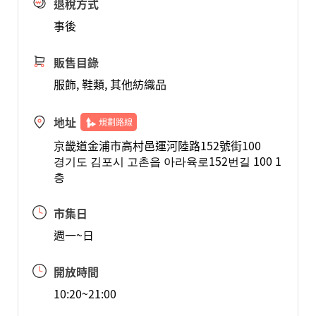
退稅方式
事後
販售目錄
服飾, 鞋類, 其他紡織品
地址
規劃路線
京畿道金浦市高村邑運河陸路152號街100
경기도 김포시 고촌읍 아라육로152번길 100 1
층
市集日
週一~日
開放時間
10:20~21:00