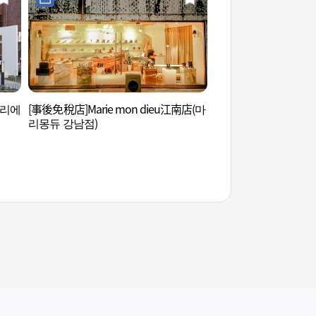
(바리에
[事後免稅店]Marie mon dieu江南店(마
韓流明星街K-STAR ROA
리몽듀 강남점)
한류스타거리)