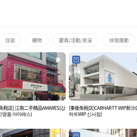
住宿
購物
慶典/活動/表演
休閒運動
免稅店] 江南二手精品AMARES(강
[事後免稅店]CARHARTT WIP新沙
고명품 아마레스)
하트WIP 신사점)