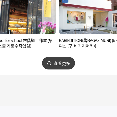
cool for school 林蔭道工作室 (투
BARIEDITION(舊BAGAZIMURI) 
스쿨 가로수작업실)
디션 (구. 바가지머리))
查看更多