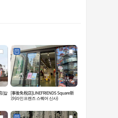
店(칼
[事後免稅店]LINEFRIENDS Square新
L CREER (엘크레)
沙(라인프렌즈 스퀘어 신사)