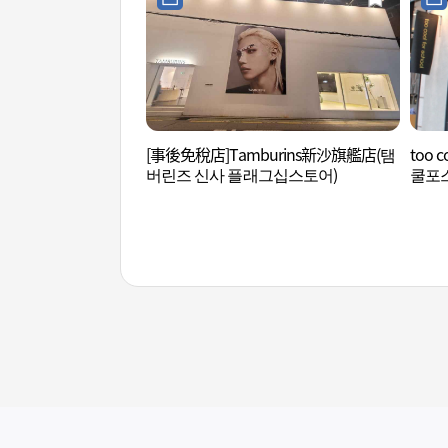
[事後免稅店]Tamburins新沙旗艦店(탬
too 
버린즈 신사 플래그십스토어)
쿨포