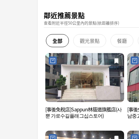
鄰近推薦景點
查看附近半徑50公里內的景點(依距離排序)
全部
觀光景點
餐廳
[事後免稅店]Sappun林蔭道旗艦店(사
[事後
뿐 가로수길플래그십스토어)
남중