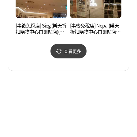
[事後免稅店] Sieg (樂天折
[事後免稅店] Nepa (樂天
明洞
扣購物中心首爾站店)(지
折扣購物中心首爾站店)
茶洞
이크 롯데아울렛 서울역
(네파 롯데아울렛 서울역
(명동
점)
점)
무교동
查看更多