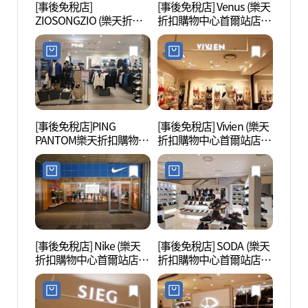
[事後免稅店]
[事後免稅店] Venus (樂天
海浪號
ZIOSONGZIO (樂天折扣
折扣購物中心首爾站店)
Cruis
購物中心首爾站店)(지오
(비너스 롯데아울렛 서울
루즈 
송지오 롯데아울렛 서울
역점)
역점)
[事後免稅店]PING
[事後免稅店] Vivien (樂天
首爾路
PANTOM樂天折扣購物中
折扣購物中心首爾站店)
7017)
心首爾站店(핑 팬텀 롯데
(비비안 롯데아울렛 서울
아울렛 서울역점)
역점)
[事後免稅店] Nike (樂天
[事後免稅店] SODA (樂天
西小
折扣購物中心首爾站店)
折扣購物中心首爾站店)
(서소
(나이키 롯데아울렛 서울
(소다 롯데아울렛 서울역
역점)
점)