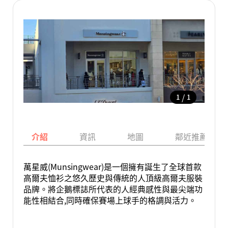
/
1
1
介紹
資訊
地圖
鄰近推薦景點
萬星威(Munsingwear)是一個擁有誕生了全球首款
高爾夫恤衫之悠久歷史與傳統的人頂級高爾夫服裝
品牌。將企鵝標誌所代表的人經典感性與最尖端功
能性相結合,同時確保賽場上球手的格調與活力。