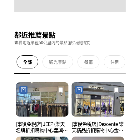
鄰近推薦景點
查看附近半徑50公里內的景點(依距離排序)
全部
觀光景點
餐廳
住宿
[事後免稅店] JEEP (樂天
[事後免稅店] Descente 樂
金海樂
名牌折扣購物中心器興
天精品折扣購物中心金海
롯데워
店)(지프 롯데프리미엄아
店(데상트 롯데프리미엄