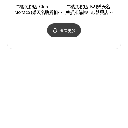
[事後免稅店] Club
[事後免稅店] K2 (樂天名
國立金
Monaco (樂天名牌折扣購
牌折扣購物中心器興店)
해박물
物中心器興店)(클럽모나
(K2 롯데프리미엄아울렛
코 롯데프리미엄아울렛
김해점)
김해점)
查看更多