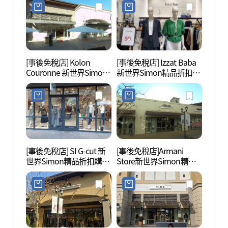
釜山店(시스템옴므 신세
(랄프로렌 신세계사이먼
계사이먼프리미엄아울렛
프리미엄아울렛 부산점)
부산점)
[事後免稅店] Kolon
[事後免稅店] Izzat Baba
SMB
Couronne 新世界Simon
新世界Simon精品折扣購
웰니스
精品折扣購物中心釜山店
物中心釜山店(아이잗바
(쿠론 신세계사이먼프리
바 신세계사이먼프리미
미엄아울렛 부산점)
엄아울렛 부산점)
[事後免稅店] SI G-cut 新
[事後免稅店]Armani
九峰山
世界Simon精品折扣購物
Store新世界Simon精品
中心釜山店(지컷 신세계
折扣購物中心釜山店(아
사이먼프리미엄아울렛
르마니 스토어 신세계사
부산점)
이먼프리미엄아울렛 부
산점)