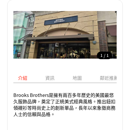
/
1
1
介紹
資訊
地圖
鄰近推薦景點
Brooks Brothers是擁有兩百多年歷史的美國最悠
久服飾品牌，奠定了正統美式經典風格。推出鈕扣
領襯衫等時尚史上的創新單品，長年以來象徵商務
人士的信賴與品格。