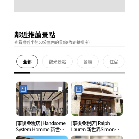
鄰近推薦景點
查看附近半徑50公里內的景點(依距離排序)
全部
觀光景點
餐廳
住宿
[事後免稅店] Handsome
[事後免稅店] Ralph
擲板庵
System Homme 新世界
Lauren 新世界Simon精
산))
Simon精品折扣購物中心
品折扣購物中心釜山店