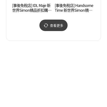
[事後免稅店] IDL Maje 新
[事後免稅店] Handsome
內院庵
世界Simon精品折扣購物
Time 新世界Simon精品
산))
中心釜山店(마쥬 신세계
折扣購物中心釜山店(타
사이먼프리미엄아울렛
임 신세계사이먼프리미
부산점)
엄아울렛 부산점)
查看更多