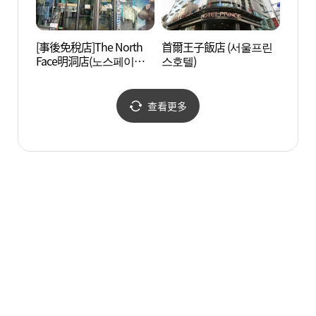
[事後免稅店]The North
首爾王子飯店 (서울프린
南山藝
Face明洞店(노스페이스
스호텔)
센터)
명동점)
查看更多