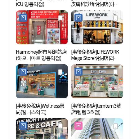
(CU 명동역점)
皮膚科診所明洞店(아름
(서
다운나라피부과의원 명
터)
동점)
Harmoney超市 明洞站店
[事後免稅店]LIFEWORK
COCO
(하모니마트 명동역점)
Mega Store明洞店(라이
所(明
프워크 메가스토어 명동
구소(
점)
[事後免稅店]Wellness藥
[事後免稅店]temtem3號
明洞亂
局(웰니스약국)
店(템템 3호점)
극장)