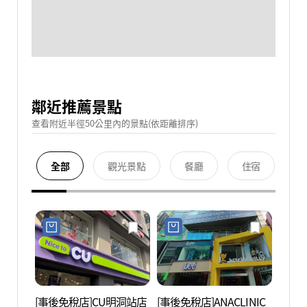
鄰近推薦景點
查看附近半徑50公里內的景點(依距離排序)
全部
觀光景點
餐廳
住宿
[事後免稅店]CU明洞站店
[事後免稅店]ANACLINIC
首爾