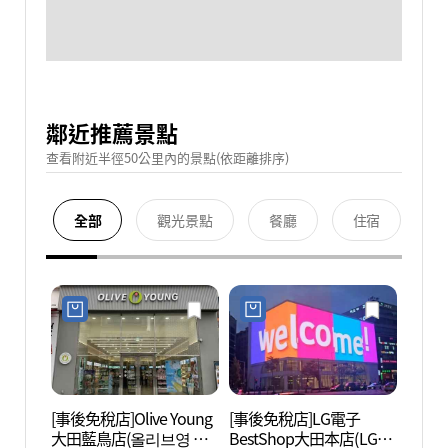
鄰近推薦景點
查看附近半徑50公里內的景點(依距離排序)
全部
觀光景點
餐廳
住宿
[事後免稅店]Olive Young
[事後免稅店]LG電子
大田市
大田藍鳥店(올리브영 대
BestShop大田本店(LG전
립미술