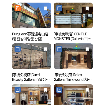
전파랑새점)
자 베스트샵 대전본점)
Pungjeon蔘雞湯屯山店
[事後免稅店] GENTLE
大田樹
(풍전삼계탕둔산점)
MONSTER (Galleria 百貨
公司 Timeworld店)(젠틀
몬스터 갤러리아백화점
타임월드점)
[事後免稅店]Gucci
[事後免稅店]Rolex
天然紀
Beauty Galleria百貨公司
Galleria Timeworld店(롤
연기념
Timeworld店(구찌뷰티
렉스 갤러리아 타임월드
갤러리아백화점 타임월
점)
드점)