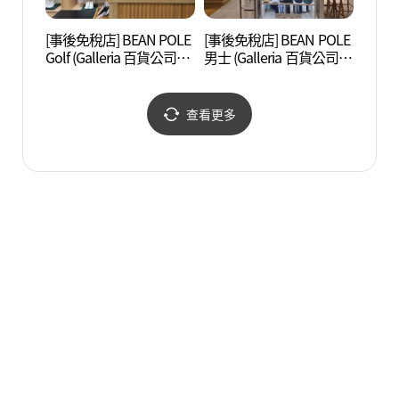
[事後免稅店] BEAN POLE
[事後免稅店] BEAN POLE
大田新世
Golf (Galleria 百貨公司
男士 (Galleria 百貨公司
(대전
Timeworld店)(빈폴골프
Timeworld店)(빈폴멘 갤
언스)
갤러리아백화점 타임월
러리아백화점 타임월드
드점)
점)
查看更多