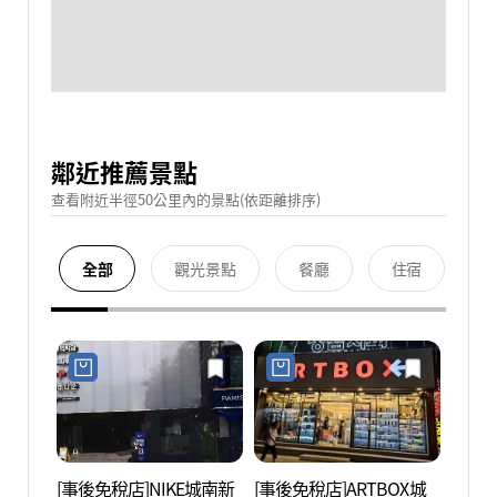
鄰近推薦景點
查看附近半徑50公里內的景點(依距離排序)
全部
觀光景點
餐廳
住宿
[事後免稅店]NIKE城南新
[事後免稅店]ARTBOX城
望京庵