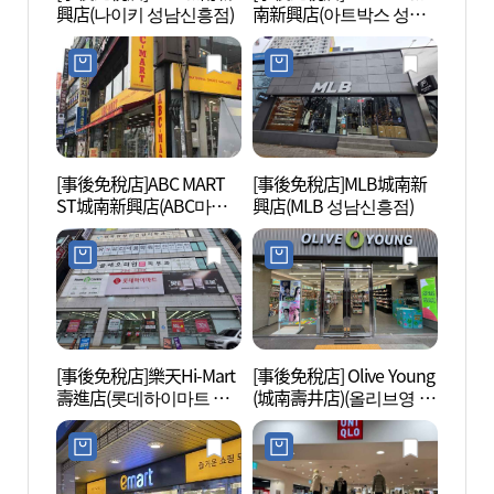
興店(나이키 성남신흥점)
南新興店(아트박스 성남
신흥점)
[事後免稅店]ABC MART
[事後免稅店]MLB城南新
城南藝
ST城南新興店(ABC마트
興店(MLB 성남신흥점)
센터)
ST 성남신흥점)
[事後免稅店]樂天Hi-Mart
[事後免稅店] Olive Young
守禦將
壽進店(롯데하이마트 수
(城南壽井店)(올리브영 성
진점)
남수정점)