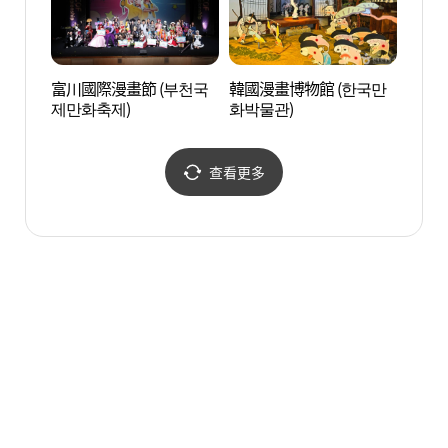
富川國際漫畫節 (부천국
韓國漫畫博物館 (한국만
富平海
제만화축제)
화박물관)
탕거리
查看更多