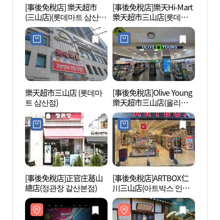
[事後免稅店] 樂天超市
[事後免稅店]樂天Hi-Mart
韓國漫
(三山店)(롯데마트 삼산
樂天超市三山店(롯데하
화박물
점)
이마트 롯데마트 삼산점)
樂天超市三山店 (롯데마
[事後免稅店]Olive Young
上洞湖
트 삼산점)
樂天超市三山店(올리브
공원)
영 롯데마트 삼산점)
[事後免稅店]正官庄葛山
[事後免稅店]ARTBOX仁
富川湖
總店(정관장 갈산본점)
川三山店(아트박스 인천
(부천
삼산점)