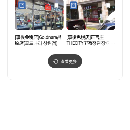
븐점)
[事後免稅店]Goldnara昌
[事後免稅店]正官庄
達川溪
原店(골드나라 창원점)
THECITY 7店(정관장 더시
(창원)
티세븐점)
查看更多