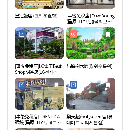
皇冠飯店 (크라운호텔)
[事後免稅店] Olive Young
昌原樹
(昌原CITY7店)(올리브영
창원시티세븐점)
[事後免稅店]LG電子Best
昌原樹木園(창원수목원)
昌原之
Shop明谷店(LG전자 베스
트샵 명곡점)
[事後免稅店] TRENDICA
樂天超市cityseven店 (롯
慶南
眼鏡 (昌原CITY7店)(트랜
데마트 시티세븐점)
립미술
디카안경원 창원시티세