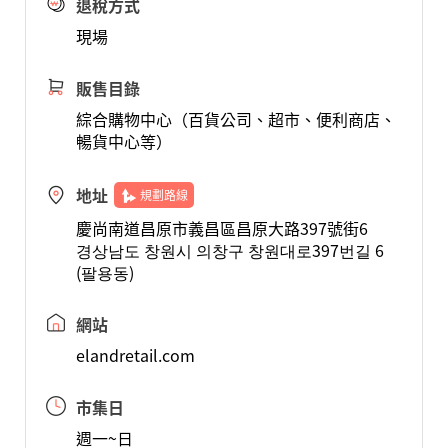
退稅方式
現場
販售目錄
綜合購物中心（百貨公司、超市、便利商店、
暢貨中心等）
地址
規劃路線
慶尚南道昌原市義昌區昌原大路397號街6
경상남도 창원시 의창구 창원대로397번길 6
(팔용동)
網站
elandretail.com
市集日
週一~日