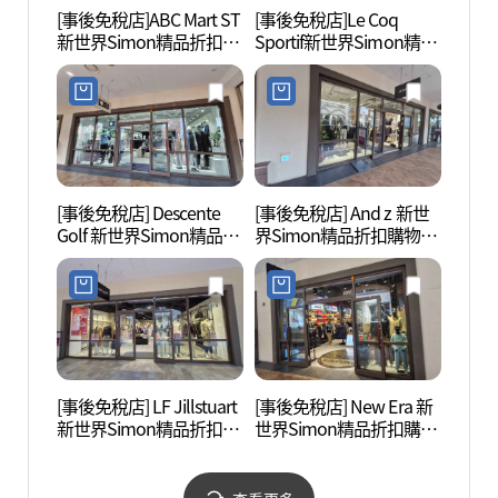
[事後免稅店]ABC Mart ST
[事後免稅店]Le Coq
蘇萊浦
新世界Simon精品折扣購
Sportif新世界Simon精品
포구 
物中心始興店(ABC마트
折扣購物中心始興店(르
ST 신세계사이먼프리미
꼬끄스포르티브 신세계
엄아울렛 시흥점)
사이먼프리미엄아울렛
시흥점)
[事後免稅店] Descente
[事後免稅店] And z 新世
常松路
Golf 新世界Simon精品折
界Simon精品折扣購物中
扣購物中心始興店(데상
心始興店(앤드지 신세계
트골프 신세계사이먼프
사이먼프리미엄아울렛
리미엄아울렛 시흥점)
시흥점)
[事後免稅店] LF Jillstuart
[事後免稅店] New Era 新
玉鉤公
新世界Simon精品折扣購
世界Simon精品折扣購物
物中心始興店(질스튜어
中心始興店(뉴에라 신세
트 신세계사이먼프리미
계사이먼프리미엄아울렛
엄아울렛 시흥점)
시흥점)