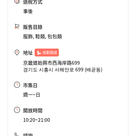
退稅方式
事後
販售目錄
服飾, 鞋類, 包包類
地址
規劃路線
京畿道始興市西海岸路699
경기도 시흥시 서해안로 699 (배곧동)
市集日
週一~日
開放時間
10:20~21:00
諮詢