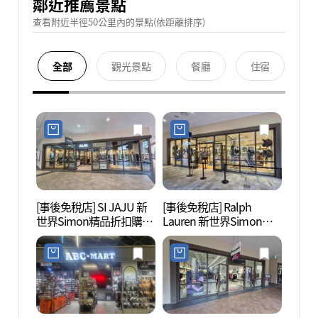
鄰近推薦景點
查看附近半徑50公里內的景點(依距離排序)
全部
觀光景點
餐廳
住宿
[事後免稅店] SI JAJU 新
[事後免稅店] Ralph
月岬浦
世界Simon精品折扣購物
Lauren 新世界Simon精
中心始興店(JAJU 신세계
品折扣購物中心始興店
사이먼프리미엄아울렛
(폴로랄프로렌 신세계사
시흥점)
이먼프리미엄아울렛 시
흥점)