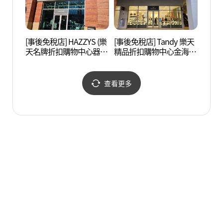
[事後免稅店] HAZZYS (樂
[事後免稅店] Tandy 樂天
國立金
天名牌折扣購物中心器興
精品折扣購物中心金海店
해박물
店)(헤지스 롯데프리미엄
(탠디 롯데프리미엄아울
아울렛 김해점)
렛 김해점)
查看更多