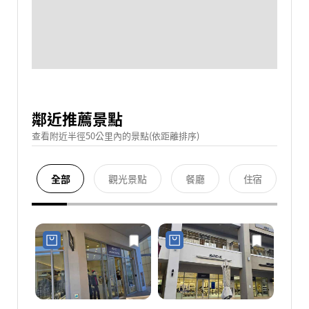
鄰近推薦景點
查看附近半徑50公里內的景點(依距離排序)
全部
觀光景點
餐廳
住宿