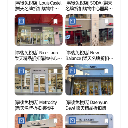
[事後免稅店] Louis Castel
[事後免稅店] SODA (樂天
金海樂
(樂天名牌折扣購物中心
名牌折扣購物中心器興
롯데워
器興店)(루이까스텔 롯데
店)(소다 롯데프리미엄아
프리미엄아울렛 김해점)
울렛 김해점)
[事後免稅店] Niceclaup
[事後免稅店] New
首陵園
樂天精品折扣購物中心金
Balance (樂天名牌折扣購
海店(나이스클랍 롯데프
物中心器興店)(뉴발란스
리미엄아울렛 김해점)
롯데프리미엄아울렛 김
해점)
[事後免稅店] Metrocity
[事後免稅店] Daehyun
首露王
(樂天名牌折扣購物中心
Dewl 樂天精品折扣購物
器興店)(메트로시티 롯데
中心金海店(듀엘 롯데프
프리미엄아울렛 김해점)
리미엄아울렛 김해점)