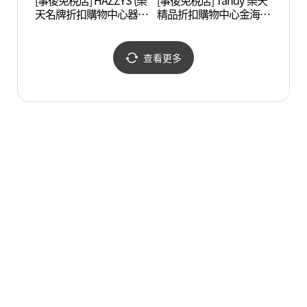
[事後免稅店] HAZZYS (樂
[事後免稅店] Tandy 樂天
國立金
天名牌折扣購物中心器興
精品折扣購物中心金海店
해박물
店)(헤지스 롯데프리미엄
(탠디 롯데프리미엄아울
아울렛 김해점)
렛 김해점)
查看更多