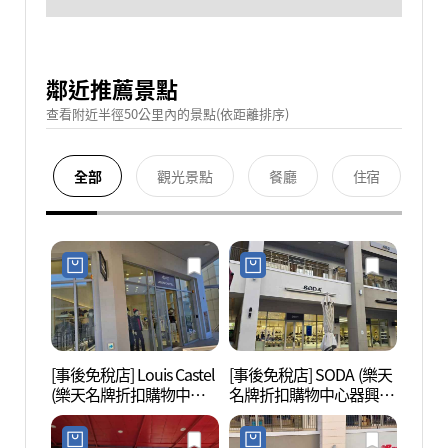
鄰近推薦景點
查看附近半徑50公里內的景點(依距離排序)
全部
觀光景點
餐廳
住宿
[事後免稅店] Louis Castel
[事後免稅店] SODA (樂天
金海樂
(樂天名牌折扣購物中心
名牌折扣購物中心器興
롯데워
器興店)(루이까스텔 롯데
店)(소다 롯데프리미엄아
프리미엄아울렛 김해점)
울렛 김해점)