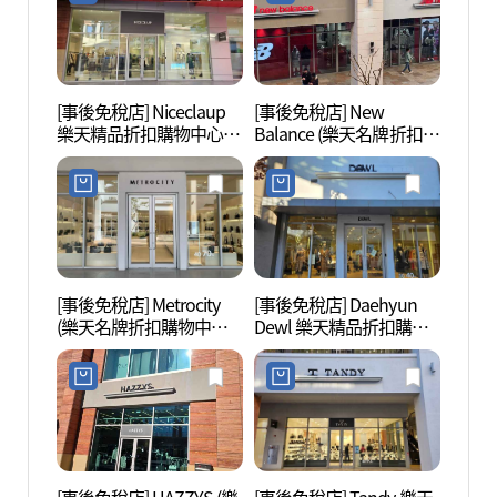
[事後免稅店] Niceclaup
[事後免稅店] New
首陵園
樂天精品折扣購物中心金
Balance (樂天名牌折扣購
海店(나이스클랍 롯데프
物中心器興店)(뉴발란스
리미엄아울렛 김해점)
롯데프리미엄아울렛 김
해점)
[事後免稅店] Metrocity
[事後免稅店] Daehyun
首露王
(樂天名牌折扣購物中心
Dewl 樂天精品折扣購物
器興店)(메트로시티 롯데
中心金海店(듀엘 롯데프
프리미엄아울렛 김해점)
리미엄아울렛 김해점)