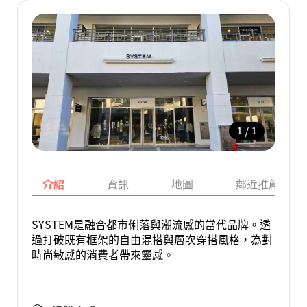
/
1
1
介紹
資訊
地圖
鄰近推薦景點
SYSTEM是融合都市俐落與潮流感的當代品牌。透
過打破既有框架的自由混搭與層次穿搭風格，為對
時尚敏感的消費者帶來靈感。