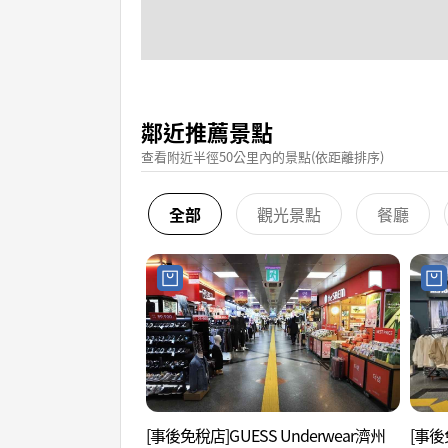
鄰近推薦景點
查看附近半徑50公里內的景點(依距離排序)
全部
觀光景點
餐廳
[事後免稅店]GUESS Underwear濟州
[事後