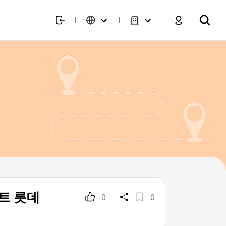
어트 롯데
0
0