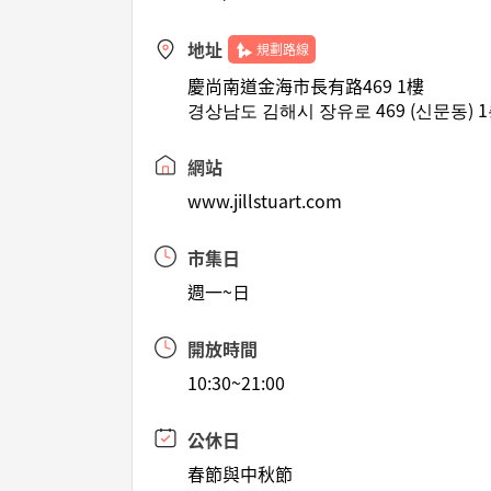
地址
規劃路線
慶尚南道金海市長有路469 1樓
경상남도 김해시 장유로 469 (신문동) 
網站
www.jillstuart.com
市集日
週一~日
開放時間
10:30~21:00
公休日
春節與中秋節