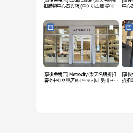
扣購物中心器興店)(루이까스텔 롯데프
中心
리미엄아울렛 김해점)
김해점
[事後免稅店] Metrocity (樂天名牌折扣
[事後
購物中心器興店)(메트로시티 롯데프리
折扣
미엄아울렛 김해점)
엄아울