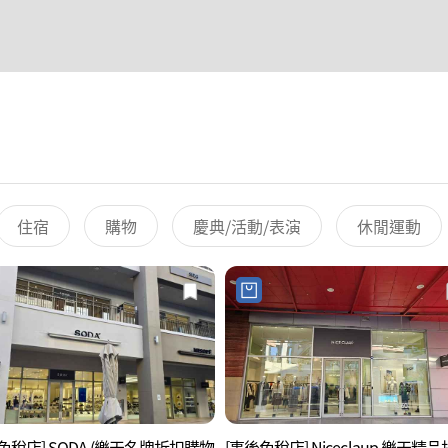
住宿
購物
慶典/活動/表演
休閒運動
免稅店] SODA (樂天名牌折扣購物
[事後免稅店] Niceclaup 樂天精