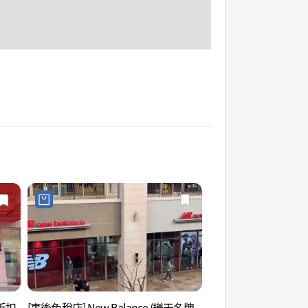
品折扣
[事後免稅店] New Balance (樂天名牌
金海樂天水上樂園 (