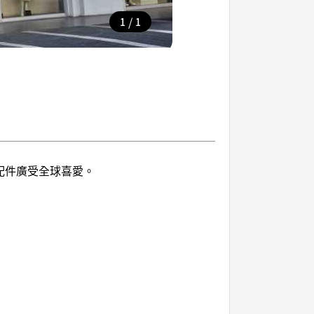
/
1
1
與配件廣受全球喜愛。