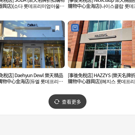
器興店)(소다 롯데프리미엄아울렛
購物中心金海店(나이스클랍 롯데
)
미엄아울렛 김해점)
免稅店] Daehyun Dewl 樂天精品
[事後免稅店] HAZZYS (樂天名牌
購物中心金海店(듀엘 롯데프리미
購物中心器興店)(헤지스 롯데프
렛 김해점)
아울렛 김해점)
查看更多