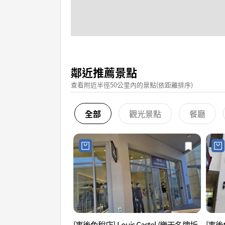
鄰近推薦景點
查看附近半徑50公里內的景點(依距離排序)
全部
觀光景點
餐廳
[事後免稅店] Louis Castel (樂天名牌折
[事後