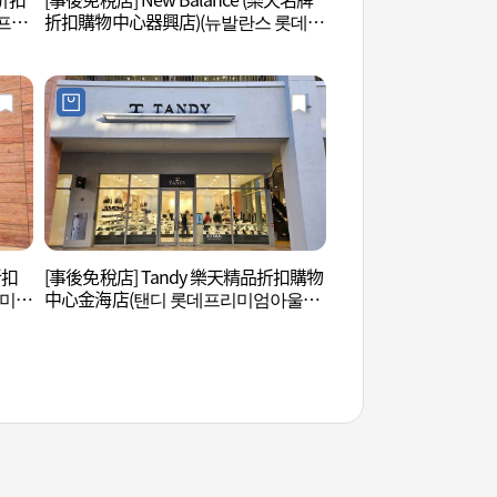
프리
折扣購物中心器興店)(뉴발란스 롯데프
크)
리미엄아울렛 김해점)
折扣
[事後免稅店] Tandy 樂天精品折扣購物
首露王陵 (수로왕릉)
리미엄
中心金海店(탠디 롯데프리미엄아울렛
김해점)