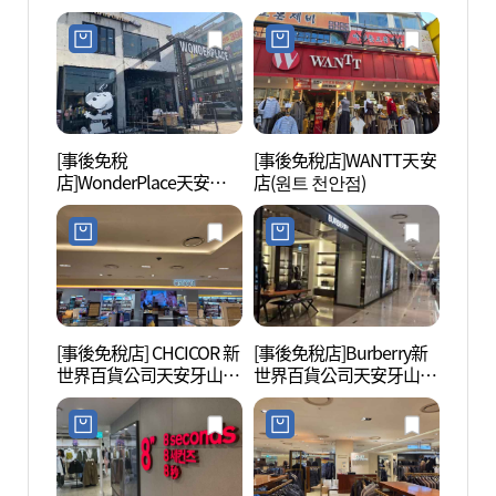
ST 천안신부점)
[事後免稅
[事後免稅店]WANTT天安
天安三
店]WonderPlace天安新
店(원트 천안점)
거리공
富店(원더플레이스 천안
신부점)
[事後免稅店] CHCICOR 新
[事後免稅店]Burberry新
韓民族
世界百貨公司天安牙山店
世界百貨公司天安牙山店
민족
(시코르 신세계백화점 천
(버버리 신세계백화점 천
안아산점)
안아산점)