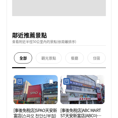
鄰近推薦景點
查看附近半徑50公里內的景點(依距離排序)
全部
觀光景點
餐廳
住宿
[事後免稅店]SPAO天安新
[事後免稅店]ABC MART
nblg
富店(스파오 천안신부점)
ST天安新富店(ABC마트