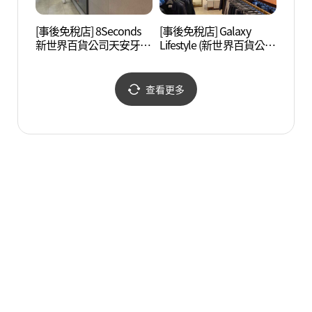
[事後免稅店] 8Seconds
[事後免稅店] Galaxy
獨立紀
新世界百貨公司天安牙山
Lifestyle (新世界百貨公司
店(에잇세컨즈 신세계백
天安牙山店)(갤럭시라이
화점 천안아산점)
프스타일 신세계백화점
천안아산점)
查看更多