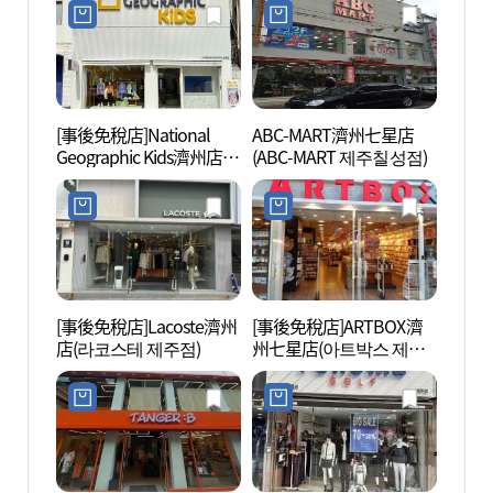
[事後免稅店]National
ABC-MART濟州七星店
阿拉
Geographic Kids濟州店
(ABC-MART 제주칠성점)
影院館
(내셔널지오그래픽키즈
탑동시
제주점)
[事後免稅店]Lacoste濟州
[事後免稅店]ARTBOX濟
濟州K
店(라코스테 제주점)
州七星店(아트박스 제주
金海灘
칠성점)
노 (