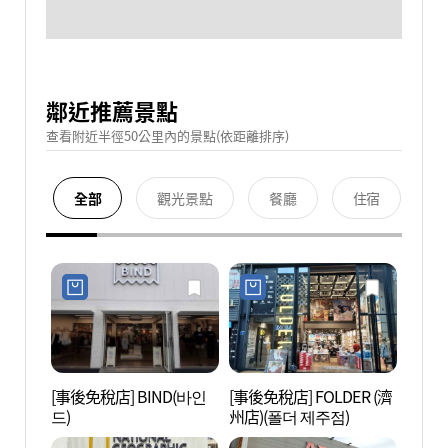
鄰近推薦景點
查看附近半徑50公里內的景點(依距離排序)
全部
觀光景點
餐廳
住宿
[事後免稅店] BIND(바인
[事後免稅店] FOLDER (濟
濟州牧
드)
州店)(폴더 제주점)