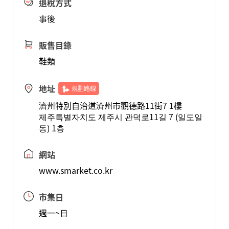
退稅方式
事後
販售目錄
鞋類
地址
規劃路線
濟州特別自治道濟州市觀德路11街7 1樓
제주특별자치도 제주시 관덕로11길 7 (일도일
동) 1층
網站
www.smarket.co.kr
市集日
週一~日