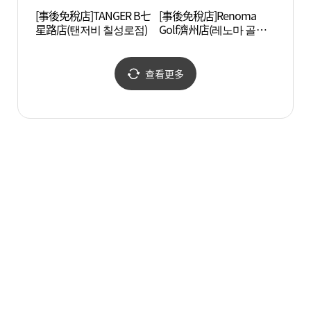
[事後免稅店]TANGER B七
[事後免稅店]Renoma
濟州三
星路店(탠저비 칠성로점)
Golf濟州店(레노마 골프
제주점)
查看更多