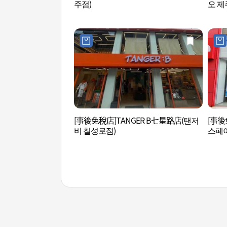
주점)
오 제
[事後免稅店]TANGER B七星路店(탠저
[事後免
비 칠성로점)
스페이