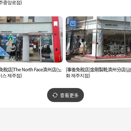
주중앙로점)
稅店]The North Face濟州店(노
[事後免稅店]金剛製靴濟州分店(
스 제주점)
화 제주지점)
查看更多