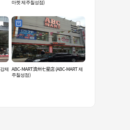
마켓 제주칠성점)
금강제
ABC-MART濟州七星店 (ABC-MART 제
濟州KAL飯店賭場 (
주칠성점)
칼호텔 카지노 (주)