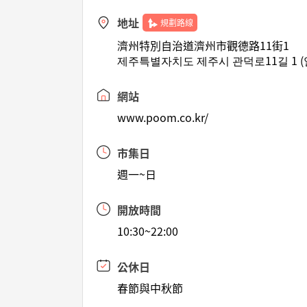
地址
規劃路線
濟州特別自治道濟州市觀德路11街1
제주특별자치도 제주시 관덕로11길 1 
網站
www.poom.co.kr/
市集日
週一~日
開放時間
10:30~22:00
公休日
春節與中秋節