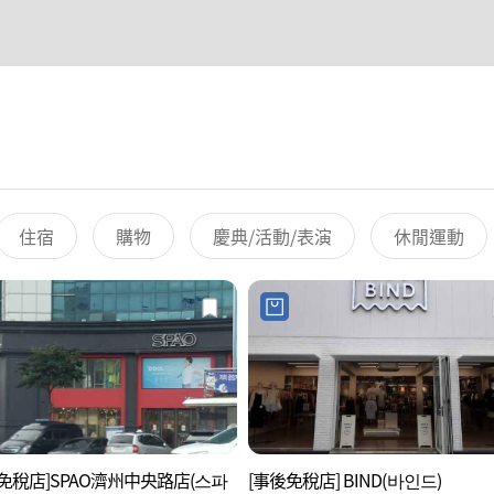
住宿
購物
慶典/活動/表演
休閒運動
免稅店]SPAO濟州中央路店(스파
[事後免稅店] BIND(바인드)