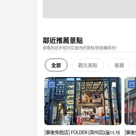
鄰近推薦景點
查看附近半徑50公里內的景點(依距離排序)
全部
觀光景點
餐廳
[事後免稅店] FOLDER (濟州店)(폴더 제
[事後