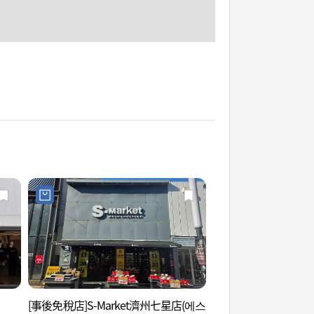
[事後免稅店]S-Market濟州七星店(에스
濟州牧官衙 (제주목