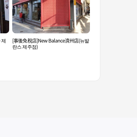
 제
[事後免稅店]New Balance濟州店(뉴발
濟州KAL飯店賭場 (
란스 제주점)
칼호텔 카지노 (주)