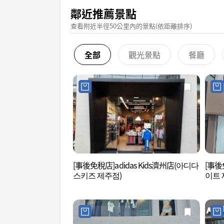
鄰近推薦景點
查看附近半徑50公里內的景點(依距離排序)
全部
觀光景點
餐廳
[事後免稅店]adidas Kids濟州店(아디다
[事後
스키즈 제주점)
이트 