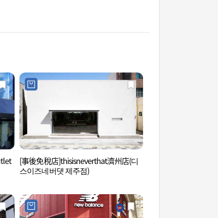
let
[事後免稅店]thisisneverthat濟州店(디
阿拉里奧博物館(塔洞
스이즈네버댓 제주점)
리오뮤지엄 탑동시네