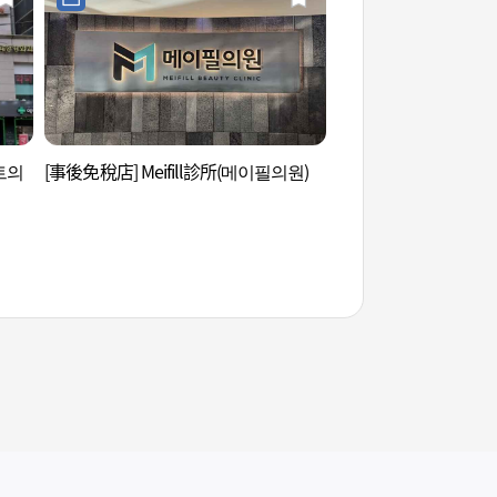
트의
[事後免稅店] Meifill診所(메이필의원)
Hema Studio (헤