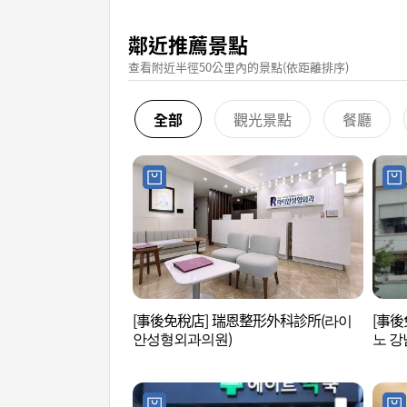
鄰近推薦景點
查看附近半徑50公里內的景點(依距離排序)
全部
觀光景點
餐廳
[事後免稅店] 瑞恩整形外科診所(라이
[事後
안성형외과의원)
노 강