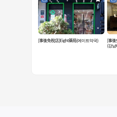
[事後免稅店]Eight藥局(에이트약국)
[事後
(강