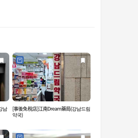
 강남
[事後免稅店]江南Dream藥局(강남드림
國技院(世界跆拳道總部
약국)
태권도본부))