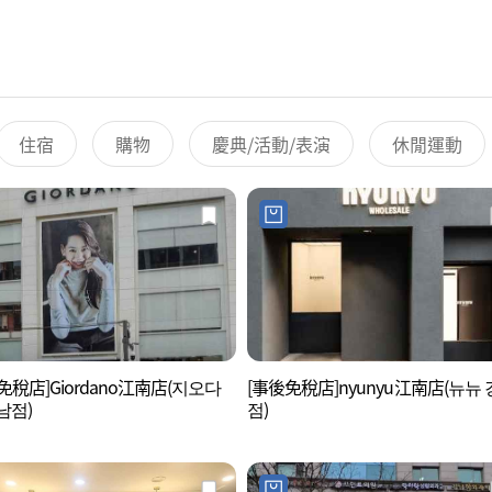
住宿
購物
慶典/活動/表演
休閒運動
免稅店]Giordano江南店(지오다
[事後免稅店]nyunyu江南店(뉴뉴
남점)
점)