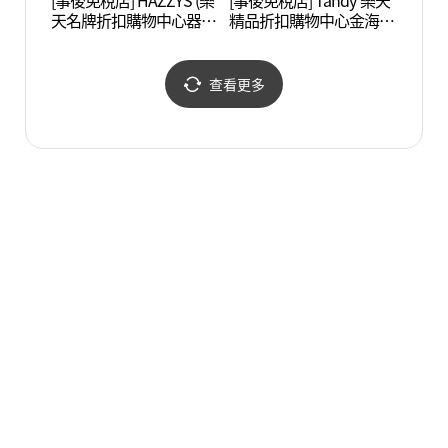
[事後免稅店] HAZZYS (樂
[事後免稅店] Tandy 樂天
國立金
天名牌折扣購物中心器興
精品折扣購物中心金海店
해박물
店)(헤지스 롯데프리미엄
(탠디 롯데프리미엄아울
아울렛 김해점)
렛 김해점)
查看更多