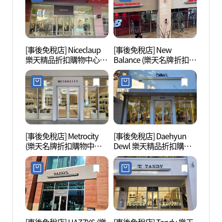
[事後免稅店] Niceclaup
[事後免稅店] New
首陵園
樂天精品折扣購物中心金
Balance (樂天名牌折扣購
海店(나이스클랍 롯데프
物中心器興店)(뉴발란스
리미엄아울렛 김해점)
롯데프리미엄아울렛 김
해점)
[事後免稅店] Metrocity
[事後免稅店] Daehyun
首露王
(樂天名牌折扣購物中心
Dewl 樂天精品折扣購物
器興店)(메트로시티 롯데
中心金海店(듀엘 롯데프
프리미엄아울렛 김해점)
리미엄아울렛 김해점)