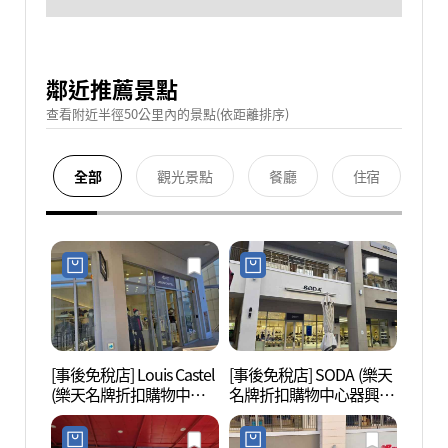
鄰近推薦景點
查看附近半徑50公里內的景點(依距離排序)
全部
觀光景點
餐廳
住宿
[事後免稅店] Louis Castel
[事後免稅店] SODA (樂天
金海樂
(樂天名牌折扣購物中心
名牌折扣購物中心器興
롯데워
器興店)(루이까스텔 롯데
店)(소다 롯데프리미엄아
프리미엄아울렛 김해점)
울렛 김해점)