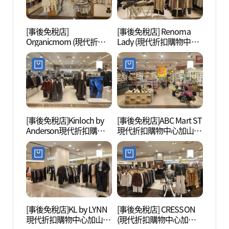
[事後免稅店]
[事後免稅店] Renoma
雲山
Organicmom (現代折扣
Lady (現代折扣購物中心
自然公
購物中心加山店)(오가닉
加山店)(레노마레이디 현
장(구
맘 현대아울렛 가산점)
대아울렛 가산점)
[事後免稅店]Kinloch by
[事後免稅店]ABC Mart ST
高尺天
Anderson現代折扣購物
現代折扣購物中心加山店
이돔)
中心加山店(킨록by앤더
(ABC마트 ST 현대아울렛
슨 현대아울렛 가산점)
가산점)
[事後免稅店]KL by LYNN
[事後免稅店] CRESSON
波拉美
現代折扣購物中心加山店
(現代折扣購物中心加山
매안전