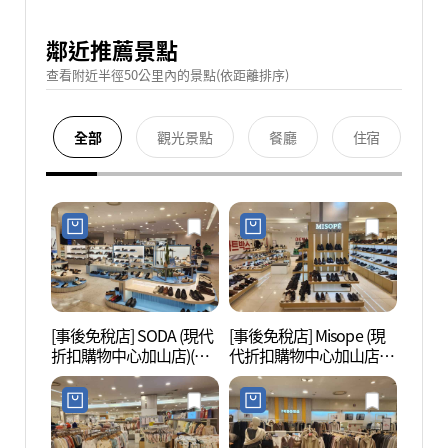
鄰近推薦景點
查看附近半徑50公里內的景點(依距離排序)
全部
觀光景點
餐廳
住宿
[事後免稅店] SODA (現代
[事後免稅店] Misope (現
Net
折扣購物中心加山店)(소
代折扣購物中心加山店)
(넷마
다 현대아울렛 가산점)
(미소페 현대아울렛 가산
점)