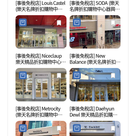
[事後免稅店] Louis Castel
[事後免稅店] SODA (樂天
金海樂
(樂天名牌折扣購物中心
名牌折扣購物中心器興
롯데워
器興店)(루이까스텔 롯데
店)(소다 롯데프리미엄아
프리미엄아울렛 김해점)
울렛 김해점)
[事後免稅店] Niceclaup
[事後免稅店] New
首陵園
樂天精品折扣購物中心金
Balance (樂天名牌折扣購
海店(나이스클랍 롯데프
物中心器興店)(뉴발란스
리미엄아울렛 김해점)
롯데프리미엄아울렛 김
해점)
[事後免稅店] Metrocity
[事後免稅店] Daehyun
首露王
(樂天名牌折扣購物中心
Dewl 樂天精品折扣購物
器興店)(메트로시티 롯데
中心金海店(듀엘 롯데프
프리미엄아울렛 김해점)
리미엄아울렛 김해점)