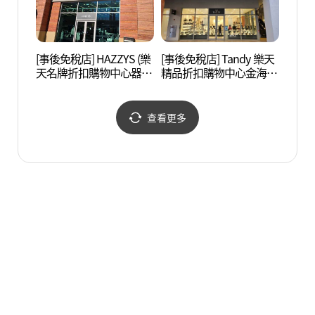
[事後免稅店] HAZZYS (樂
[事後免稅店] Tandy 樂天
國立金
天名牌折扣購物中心器興
精品折扣購物中心金海店
해박물
店)(헤지스 롯데프리미엄
(탠디 롯데프리미엄아울
아울렛 김해점)
렛 김해점)
查看更多