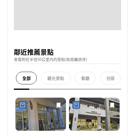
鄰近推薦景點
查看附近半徑50公里內的景點(依距離排序)
全部
觀光景點
餐廳
住宿