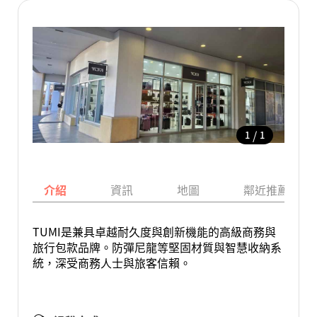
/
1
1
介紹
資訊
地圖
鄰近推薦景點
TUMI是兼具卓越耐久度與創新機能的高級商務與
旅行包款品牌。防彈尼龍等堅固材質與智慧收納系
統，深受商務人士與旅客信賴。