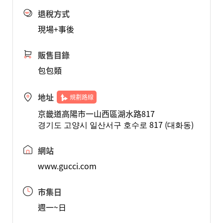
退稅方式
現場+事後
販售目錄
包包類
地址
規劃路線
京畿道高陽市一山西區湖水路817
경기도 고양시 일산서구 호수로 817 (대화동)
網站
www.gucci.com
市集日
週一~日