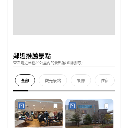
鄰近推薦景點
查看附近半徑50公里內的景點(依距離排序)
全部
觀光景點
餐廳
住宿