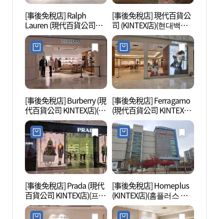
[事後免稅店] Ralph
[事後免稅店] 現代百貨公
高陽現
Lauren (現代百貨公司
司 (KINTEX店)(현대백화
대모터
KINTEX店)(랄프로렌 현대
점 킨텍스점)
백화점 킨텍스점)
[事後免稅店] Burberry (現
[事後免稅店] Ferragamo
One
代百貨公司 KINTEX店)(버
(現代百貨公司 KINTEX店)
마운트
버리 현대백화점 킨텍스
(페라가모 현대백화점 킨
점)
텍스점)
[事後免稅店] Prada (現代
[事後免稅店] Homeplus
一山Aq
百貨公司 KINTEX店)(프라
(KINTEX店)(홈플러스 킨
界(아
다 현대백화점 킨텍스점)
텍스점)