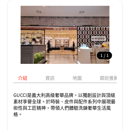
/
1
1
介紹
資訊
地圖
鄰近推薦景點
GUCCI是義大利高級奢華品牌，以獨創設計與頂級
素材享譽全球。於時裝、皮件與配件系列中展現藝
術性與工匠精神，帶領人們體驗洗鍊奢華生活風
格。