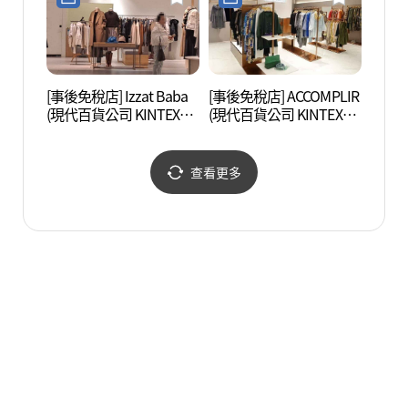
[事後免稅店] Izzat Baba
[事後免稅店] ACCOMPLIR
一山
(現代百貨公司 KINTEX店)
(現代百貨公司 KINTEX店)
공원)
(아이잗바바 현대백화점
(아콤플리어 현대백화점
킨텍스점)
킨텍스점)
查看更多