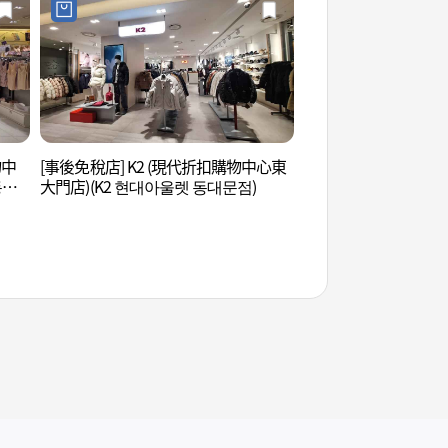
物中
[事後免稅店] K2 (現代折扣購物中心東
東大門歷史文化公園
동대
大門店)(K2 현대아울렛 동대문점)
공원)