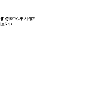
代折扣購物中心東大門店
지로6가)