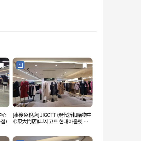
中心
[事後免稅店] JIGOTT (現代折扣購物中
清溪川二手書街(청
점)
心東大門店)(JJ지고트 현대아울렛 동
대문점)