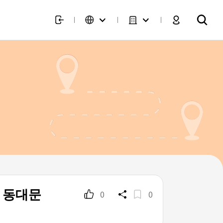
 동대문
0
0