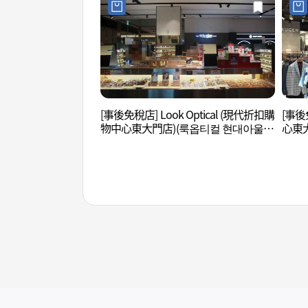
[事後免稅店] Look Optical (現代折扣購
[事後
物中心東大門店)(룩옵티컬 현대아울렛
心東大
동대문점)
문점)