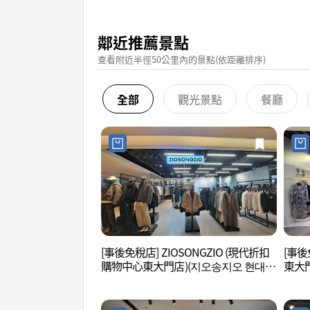
鄰近推薦景點
查看附近半徑50公里內的景點(依距離排序)
全部
觀光景點
餐廳
[事後免稅店] ZIOSONGZIO (現代折扣
[事後
購物中心東大門店)(지오송지오 현대아
東大門
울렛 동대문점)