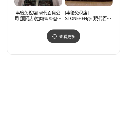
[事後免稅店] 現代百貨公
[事後免稅店]
夢之林
司 (彌阿店)(현대백화점
STONEHENgE (現代百貨
아트센
미아점)
公司 彌阿店)(스톤헨지 현
대백화점 미아점)
查看更多