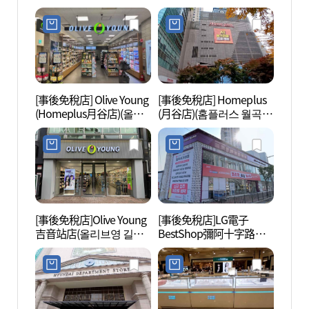
월곡점)
[事後免稅店] Olive Young
[事後免稅店] Homeplus
首爾永
(Homeplus月谷店)(올리
(月谷店)(홈플러스 월곡
울 영
브영 홈플러스월곡점)
점)
숭인원
[事後免稅店]Olive Young
[事後免稅店]LG電子
五味料
吉音站店(올리브영 길음
BestShop彌阿十字路口
리연구
역점)
店(LG전자 베스트샵 미아
사거리점)