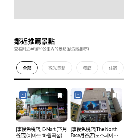
鄰近推薦景點
查看附近半徑50公里內的景點(依距離排序)
全部
觀光景點
餐廳
住宿
[事後免稅店] E-Mart (下月
[事後免稅店]The North
洪陵樹
谷店)(이마트 하월곡점)
Face月谷店(노스페이스